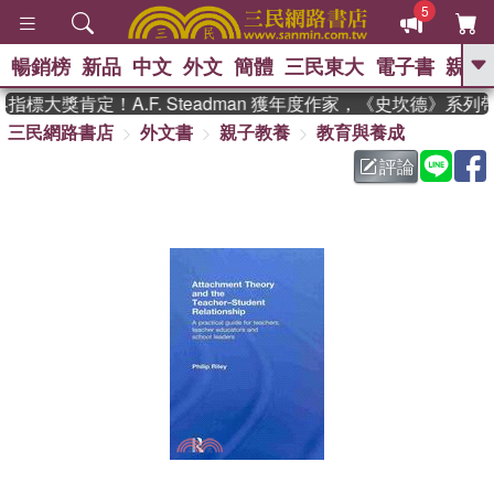
5
暢銷榜
新品
中文
外文
簡體
三民東大
電子書
親子
GO
標大獎肯定！A.F. Steadman 獲年度作家，《史坎德》系列
三民網路書店
外文書
親子教養
教育與養成
、
熱搜：
東野圭吾
高希均教授回憶錄
、
、
、
The Odyssey
父親節
如果歷
評論
、
、
史是一群喵
暑期推薦
國際布克
、
、
獎 臺灣漫遊錄
方念華
台灣的李
、
、
登輝時代
數學女孩：黎曼猜想
偉大的迷走神經