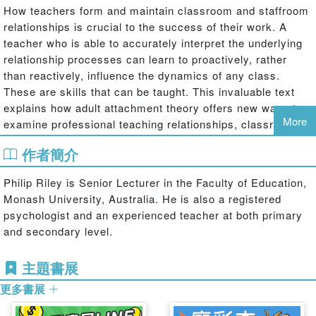
How teachers form and maintain classroom and staffroom
relationships is crucial to the success of their work. A
teacher who is able to accurately interpret the underlying
relationship processes can learn to proactively, rather
than reactively, influence the dynamics of any class.
These are skills that can be taught. This invaluable text
explains how adult attachment theory offers new ways to
More
examine professional teaching relationships, classroom
management and collegial harmony: equally important
作者簡介
information for school leaders, teacher mentors and
proteges.
Philip Riley is Senior Lecturer in the Faculty of Education,
Monash University, Australia. He is also a registered
Attachment Theory and the Teacher-Student Relationship
psychologist and an experienced teacher at both primary
addresses three significant gaps in the current literature
and secondary level.
on classroom management:
the effects of teachers’ attachment style on the formation and
主題書展
maintenance of classroom and staffroom relationships
更多書展
the importance of attachment processes in scaffolding teachers’
and students emotional responses to daily educational tasks