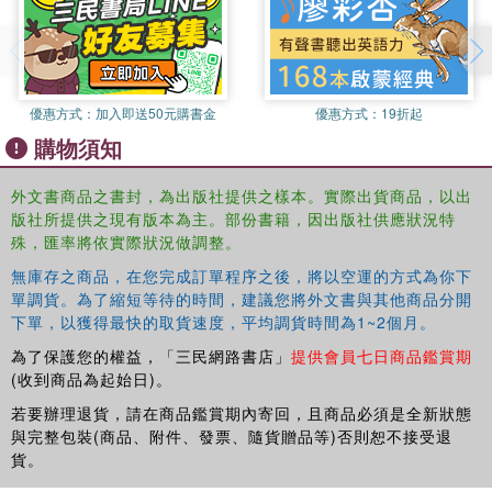
the degree of influence these factors have on teachers’ classroom
behaviour, particularly management of student behaviour.
Based on recent developments in adult attachment theory,
this book highlights the key aspects of teacher-student
優惠方式：
加入即送50元購書金
優惠方式：
19折起
relationships that teachers and teacher educators should
購物須知
know. As such, it will be of great interest to educational
researchers, teacher educators, students and training
外文書商品之書封，為出版社提供之樣本。實際出貨商品，以出
teachers.
版社所提供之現有版本為主。部份書籍，因出版社供應狀況特
殊，匯率將依實際狀況做調整。
無庫存之商品，在您完成訂單程序之後，將以空運的方式為你下
單調貨。為了縮短等待的時間，建議您將外文書與其他商品分開
下單，以獲得最快的取貨速度，平均調貨時間為1~2個月。
為了保護您的權益，「三民網路書店」
提供會員七日商品鑑賞期
(收到商品為起始日)。
若要辦理退貨，請在商品鑑賞期內寄回，且商品必須是全新狀態
與完整包裝(商品、附件、發票、隨貨贈品等)否則恕不接受退
貨。