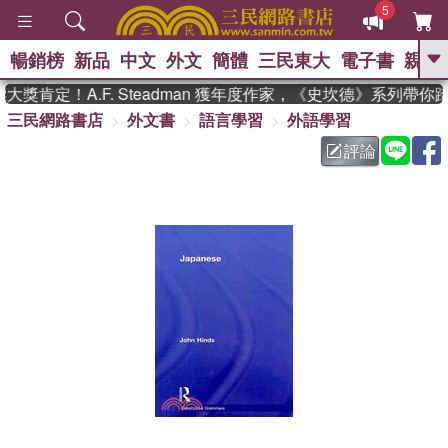
5
暢銷榜
新品
中文
外文
簡體
三民東大
電子書
親子
GO
獎肯定！A.F. Steadman 獲年度作家，《史坎德》系列帶你
三民網路書店
外文書
語言學習
外語學習
、
熱搜：
東野圭吾
高希均教授回憶錄
、
、
、
The Odyssey
父親節
如果歷
評論
、
、
史是一群喵
暑期推薦
國際布克
、
、
獎 臺灣漫遊錄
方念華
台灣的李
、
、
登輝時代
數學女孩：黎曼猜想
偉大的迷走神經