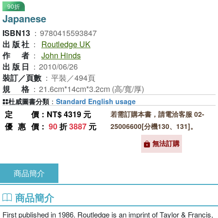
90折
Japanese
ISBN13
：
9780415593847
出版社
：
Routledge UK
作者
：
John Hinds
出版日
：
2010/06/26
裝訂／頁數
：
平裝／494頁
規格
：
21.6cm*14cm*3.2cm (高/寬/厚)
杜威圖書分類
：
Standard English usage
定價
：NT$ 4319 元
若需訂購本書，請電洽客服 02-
優惠價
：
90
折
3887
元
25006600[分機130、131]。
無法訂購
商品簡介
商品簡介
First published in 1986. Routledge is an imprint of Taylor & Francis,