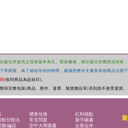
出版社所提供之現有版本為主。部份書籍，因出版社供應狀況特殊
下單調貨。為了縮短等待的時間，建議您將外文書與其他商品分開下
期
(收到商品為起始日)。
態與完整包裝(商品、附件、發票、隨貨贈品等)否則恕不接受退貨。
募
禮券兌換
紅利積點
聚
書館分類法
常見問題
新手購書
購/編目
空中大學購書
企業合作