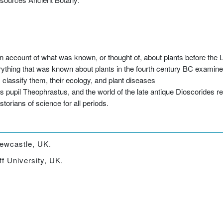
 account of what was known, or thought of, about plants before the 
rything that was known about plants in the fourth century BC examin
, classify them, their ecology, and plant diseases
e's pupil Theophrastus, and the world of the late antique Dioscorides 
torians of science for all periods.
Newcastle, UK.
ff University, UK.