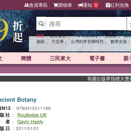
會員專區
購物車
通知
紅利兌換
5
、
、
、
熱搜：
東野圭吾
The Odyssey
父親節
如
、
、
、
遊錄
方念華
台灣的李登輝時代
數學女孩：
文
簡體
三民東大
電子書
親
英國出版界指標大獎肯定！A.
cient Botany
BN13
：
9780415311199
版社
：
Routledge UK
作者
：
Gavin Hardy
版日
：
2011/01/01