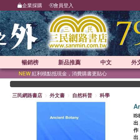
企業採購
會員登入
暢銷榜
新品
推薦
中文
外
NEW
紅利積點抵現金，消費購書更貼心
三民網路書店
外文書
自然科普
科學
An
IS
出
出