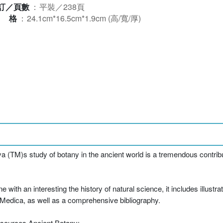
訂／頁數
：
平裝／238頁
規格
：
24.1cm*16.5cm*1.9cm (高/寬/厚)
a (TM)s study of botany in the ancient world is a tremendous contribut
th an interesting the history of natural science, it includes illustrat
Medica, as well as a comprehensive bibliography.
 sources Ancient Botany: