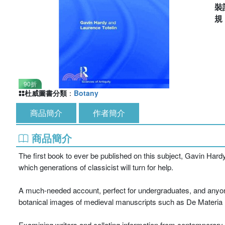
裝
90折
杜威圖書分類
：
Botany
商品簡介
作者簡介
商品簡介
The first book to ever be published on this subject, Gavin Hardy
which generations of classicist will turn for help.
A much-needed account, perfect for undergraduates, and anyone wi
botanical images of medieval manuscripts such as De Materia 
Examining writers and collating information from contemporary