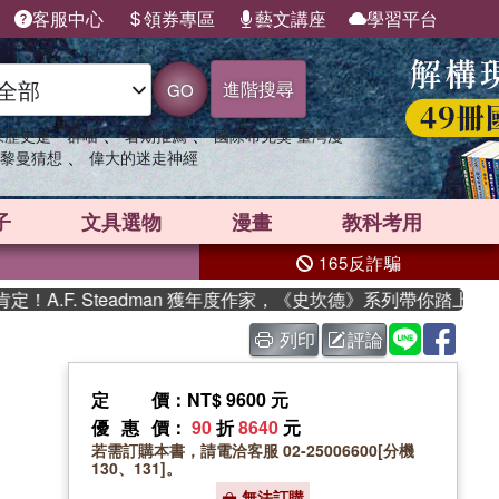
客服中心
領券專區
藝文講座
學習平台
進階搜尋
GO
、
、
果歷史是一群喵
暑期推薦
國際布克獎 臺灣漫
、
黎曼猜想
偉大的迷走神經
子
文具選物
漫畫
教科考用
165反詐騙
F. Steadman 獲年度作家，《史坎德》系列帶你踏上熱血奇幻
列印
評論
定價
：NT$ 9600 元
優惠價
：
90
折
8640
元
若需訂購本書，請電洽客服 02-25006600[分機
130、131]。
無法訂購