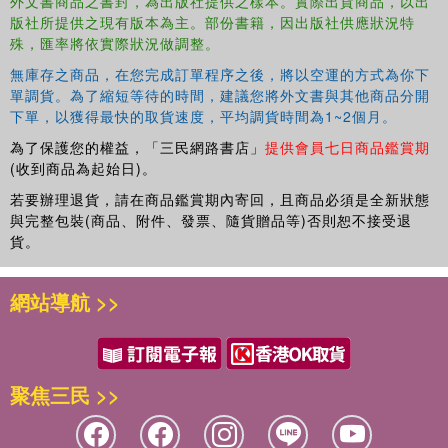
外文書商品之書封，為出版社提供之樣本。實際出貨商品，以出
版社所提供之現有版本為主。部份書籍，因出版社供應狀況特
殊，匯率將依實際狀況做調整。
無庫存之商品，在您完成訂單程序之後，將以空運的方式為你下
單調貨。為了縮短等待的時間，建議您將外文書與其他商品分開
下單，以獲得最快的取貨速度，平均調貨時間為1~2個月。
為了保護您的權益，「三民網路書店」
提供會員七日商品鑑賞期
(收到商品為起始日)。
若要辦理退貨，請在商品鑑賞期內寄回，且商品必須是全新狀態
與完整包裝(商品、附件、發票、隨貨贈品等)否則恕不接受退
貨。
網站導航 >>
聚焦三民 >>