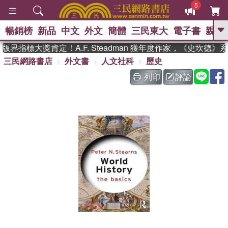
5
暢銷榜
新品
中文
外文
簡體
三民東大
電子書
親子
GO
界指標大獎肯定！A.F. Steadman 獲年度作家，《史坎德》
三民網路書店
外文書
人文社科
歷史
、
、
熱搜：
東野圭吾
The Odyssey
、
、
父親節
如果歷史是一群喵
暑期
列印
評論
、
、
推薦
國際布克獎 臺灣漫遊錄
方
、
、
念華
台灣的李登輝時代
數學女
、
孩：黎曼猜想
偉大的迷走神經