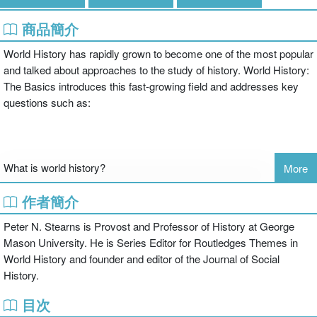
商品簡介
World History has rapidly grown to become one of the most popular
and talked about approaches to the study of history. World History:
The Basics introduces this fast-growing field and addresses key
questions such as:
What is world history?
More
作者簡介
How do we study a subject with such a broad geographic and
Peter N. Stearns is Provost and Professor of History at George
chronological range?
Mason University. He is Series Editor for Routledges Themes in
World History and founder and editor of the Journal of Social
History.
Why has world history been controversial?
目次