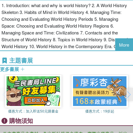
1. Introduction: what and why is world history? 2. A World History
Written by one of the founders of the field and addressing all of the
Skeleton 3. Habits of Mind in World History 4. Managing Time:
major issues including time, place, civilizations, contact, themes
Choosing and Evaluating World History Periods 5. Managing
and more, this book is both an ideal introduction to world history
Space: Choosing and Evaluating World History Regions 6.
and an important statement about the past, present and future of
Managing Space and Time: Civilizations 7. Contacts and the
the field.
Structure of World History 8. Topics in World History 9. Disputes in
More
World History 10. World History in the Contemporary Era. Glossary
主題書展
更多書展
優惠方式：
加入即送50元購書金
優惠方式：
19折起
購物須知