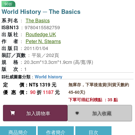
90折
World History ─ The Basics
系列名
：
The Basics
ISBN13
：
9780415582759
出版社
：
Routledge UK
作者
：
Peter N. Stearns
出版日
：
2011/01/04
裝訂／頁數
：
平裝／202頁
規格
：
20.3cm*13.3cm*1.9cm (高/寬/厚)
版次
：
1
杜威圖書分類
：
World history
定價
：NT$ 1319 元
無庫存，下單後進貨(到貨天數約
優惠價
：
90
折
1187
元
45-60天)
下單可得紅利積點 ：35 點
加入收藏
加入購物車
商品簡介
作者簡介
目次