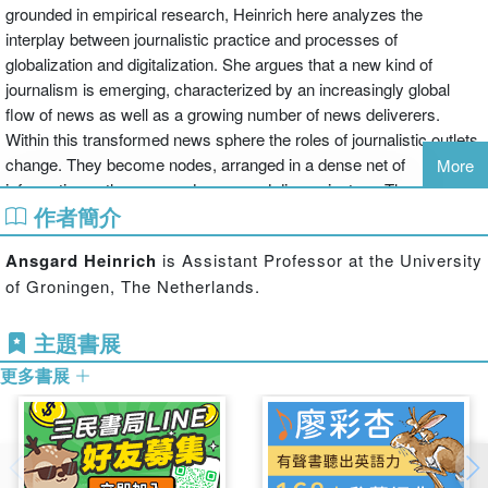
grounded in empirical research, Heinrich here analyzes the
interplay between journalistic practice and processes of
globalization and digitalization. She argues that a new kind of
journalism is emerging, characterized by an increasingly global
flow of news as well as a growing number of news deliverers.
Within this transformed news sphere the roles of journalistic outlets
change. They become nodes, arranged in a dense net of
More
information gatherers, producers, and disseminators. The
作者簡介
interactive connections among these news providers constitute
what Heinrich calls the sphere of "network journalism."
Ansgard Heinrich
is Assistant Professor at the University
of Groningen, The Netherlands.
主題書展
更多書展