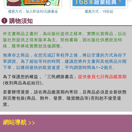
優惠方式：
加入即送50元購書金
優惠方式：
19折起
購物須知
外文書商品之書封，為出版社提供之樣本。實際出貨商品，以出
版社所提供之現有版本為主。部份書籍，因出版社供應狀況特
殊，匯率將依實際狀況做調整。
無庫存之商品，在您完成訂單程序之後，將以空運的方式為你下
單調貨。為了縮短等待的時間，建議您將外文書與其他商品分開
下單，以獲得最快的取貨速度，平均調貨時間為1~2個月。
為了保護您的權益，「三民網路書店」
提供會員七日商品鑑賞期
(收到商品為起始日)。
若要辦理退貨，請在商品鑑賞期內寄回，且商品必須是全新狀態
與完整包裝(商品、附件、發票、隨貨贈品等)否則恕不接受退
貨。
網站導航 >>