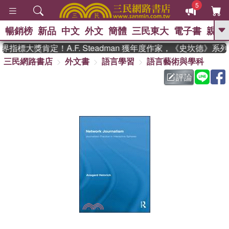
5
暢銷榜
新品
中文
外文
簡體
三民東大
電子書
親子
GO
指標大獎肯定！A.F. Steadman 獲年度作家，《史坎德》系
三民網路書店
外文書
語言學習
語言藝術與學科
、
熱搜：
東野圭吾
高希均教授回憶錄
、
、
、
The Odyssey
父親節
如果歷
評論
、
、
史是一群喵
暑期推薦
國際布克
、
、
獎 臺灣漫遊錄
方念華
台灣的李
、
、
登輝時代
數學女孩：黎曼猜想
偉大的迷走神經