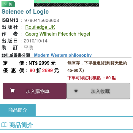
90折
Science of Logic
ISBN13
：
9780415606608
出版社
：
Routledge UK
作者
：
Georg Wilhelm Friedrich Hegel
出版日
：
2010/10/14
裝訂
：
平裝
杜威圖書分類
：
Modern Western philosophy
定價
：NT$ 2999 元
無庫存，下單後進貨(到貨天數約
優惠價
：
90
折
2699
元
45-60天)
下單可得紅利積點 ：80 點
加入收藏
加入購物車
商品簡介
商品簡介