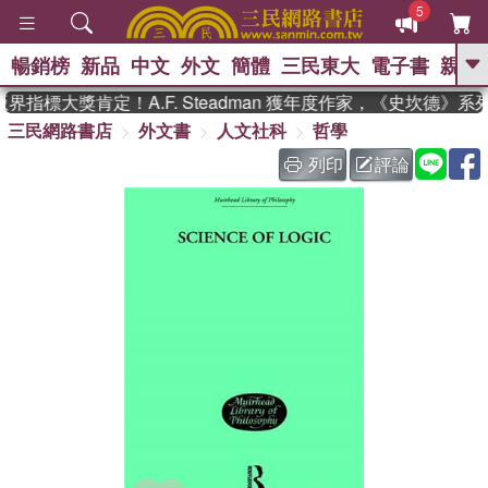
5
暢銷榜
新品
中文
外文
簡體
三民東大
電子書
親子
GO
界指標大獎肯定！A.F. Steadman 獲年度作家，《史坎德》
三民網路書店
外文書
人文社科
哲學
、
、
熱搜：
東野圭吾
The Odyssey
、
、
父親節
如果歷史是一群喵
暑期
列印
評論
、
、
推薦
國際布克獎 臺灣漫遊錄
方
、
、
念華
台灣的李登輝時代
數學女
、
孩：黎曼猜想
偉大的迷走神經