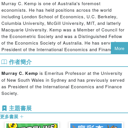
Murray C. Kemp is one of Australia's foremost
economists. He has held positions across the world
including London School of Economics, U.C. Berkeley,
Columbia University, McGill University, MIT, and latterly
Macquarie University. Kemp was a Member of Council for
the Econometric Society and was a Distinguished Fellow
of the Economics Society of Australia. He has served as
More
President of the International Economics and Finance
Society. In 1987 he was awarded the Humboldt Foundation
作者簡介
Prize.
This book brings together several essays on the current
Murray C. Kemp
is Emeritus Professor at the University
state of the theory of international trade. As the book's title
of New South Wales in Sydney and has previously served
suggests, the essays are critical of several major
as President of the International Economics and Finance
components of the existing theory; thus, the Ricardian
Society.
principle of comparative advantage, the ancient and widely
accepted belief that international free trade is potentially
主題書展
beneficial for all countries, and the more recently
更多書展
developed normative analysis of international transfers
(foreign aid, war indemnities) are shown to be seriously