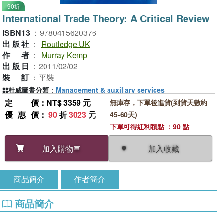
90折
International Trade Theory: A Critical Review
ISBN13
：
9780415620376
出版社
：
Routledge UK
作者
：
Murray Kemp
出版日
：
2011/02/02
裝訂
：
平裝
杜威圖書分類
：
Management & auxiliary services
定價
：NT$ 3359 元
無庫存，下單後進貨(到貨天數約
優惠價
：
90
折
3023
元
45-60天)
下單可得紅利積點 ：90 點
加入收藏
加入購物車
商品簡介
作者簡介
商品簡介