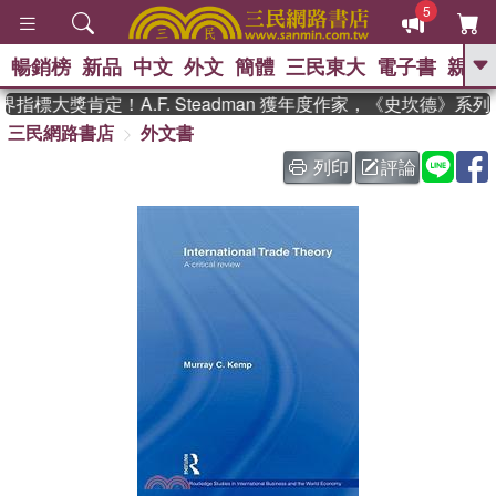
5
暢銷榜
新品
中文
外文
簡體
三民東大
電子書
親子
GO
指標大獎肯定！A.F. Steadman 獲年度作家，《史坎德》系
三民網路書店
外文書
、
熱搜：
東野圭吾
高希均教授回憶錄
、
、
、
The Odyssey
父親節
如果歷
列印
評論
、
、
史是一群喵
暑期推薦
國際布克
、
、
獎 臺灣漫遊錄
方念華
台灣的李
、
、
登輝時代
數學女孩：黎曼猜想
偉大的迷走神經