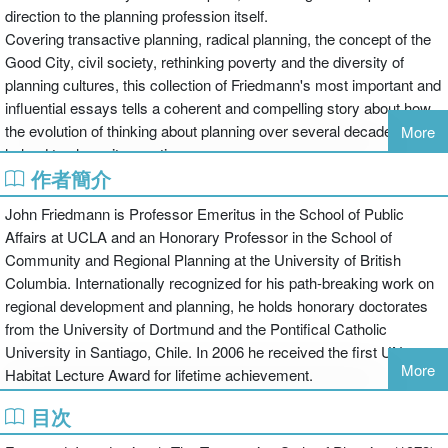
direction to the planning profession itself.
Covering transactive planning, radical planning, the concept of the
Good City, civil society, rethinking poverty and the diversity of
planning cultures, this collection of Friedmann's most important and
influential essays tells a coherent and compelling story about how
the evolution of thinking about planning over several decades has
More
helped to shape its practice.
作者簡介
With each essay given a new introduction to establish its context
and importance, this is an ideal text for the study of planning theory
John Friedmann is Professor Emeritus in the School of Public
and history.
Affairs at UCLA and an Honorary Professor in the School of
Community and Regional Planning at the University of British
Columbia. Internationally recognized for his path-breaking work on
regional development and planning, he holds honorary doctorates
from the University of Dortmund and the Pontifical Catholic
University in Santiago, Chile. In 2006 he received the first UN-
More
Habitat Lecture Award for lifetime achievement.
目次