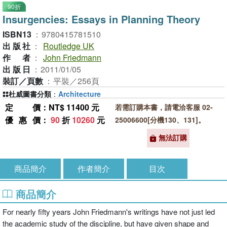
90折
Insurgencies: Essays in Planning Theory
ISBN13
：
9780415781510
出版社
：
Routledge UK
作者
：
John Friedmann
出版日
：
2011/01/05
裝訂／頁數
：
平裝／256頁
杜威圖書分類
：
Architecture
定價
：NT$ 11400 元
若需訂購本書，請電洽客服 02-
優惠價
：
90
折
10260
元
25006600[分機130、131]。
無法訂購
商品簡介
作者簡介
目次
商品簡介
For nearly fifty years John Friedmann's writings have not just led
the academic study of the discipline, but have given shape and