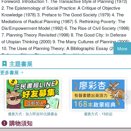
Foreword. Introduction 1. The Transactive Style of Planning (1973)
2. The Epistemology of Social Practice: A Critique of Objective
Knowledge (1978) 3. Preface to The Good Society (1979) 4. The
Mediations of Radical Planning (1987) 5. Rethinking Poverty: The
Dis/Empowerment Model (1992) 6. The Rise of Civil Society (1998)
7. Planning Theory Revisited (1998) 8. The Good City: In Defense
of Utopian Thinking (2000) 9. The Many Cultures of Planning (2005)
10. The Uses of Planning Theory: A Bibliographic Essay (2008)
More
Epilogue: Citizen Planners in an Era of Limits
主題書展
更多書展
優惠方式：
加入即送50元購書金
優惠方式：
19折起
購物須知