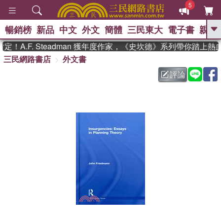
5
暢銷榜
新品
中文
外文
簡體
三民東大
電子書
親子
GO
A.F. Steadman 獲年度作家，《史坎德》系列帶你踏上熱血
三民網路書店
外文書
、
熱搜：
東野圭吾
高希均教授回憶錄
、
、
、
The Odyssey
父親節
如果歷
評論
、
、
史是一群喵
暑期推薦
國際布克
、
、
獎 臺灣漫遊錄
方念華
台灣的李
、
、
登輝時代
數學女孩：黎曼猜想
偉大的迷走神經