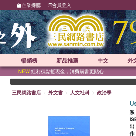
企業採購
會員登入
暢銷榜
新品
推薦
中文
外
NEW
紅利積點抵現金，消費購書更貼心
三民網路書店
外文書
人文社科
政治學
Us
系
IS
出