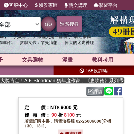
客服中心
領券專區
藝文講座
學習平台
進階搜尋
GO
、
、
、
sey
父親節
如果歷史是一群喵
暑期推薦
、
、
輝時代
數學女孩：黎曼猜想
偉大的迷走神經
子
文具選物
漫畫
教科考用
165反詐騙
定！A.F. Steadman 獲年度作家，《史坎德》系列帶你踏上
評論
定價
：NT$ 9000 元
優惠價
：
90
折
8100
元
若需訂購本書，請電洽客服 02-25006600[分機
130、131]。
無法訂購