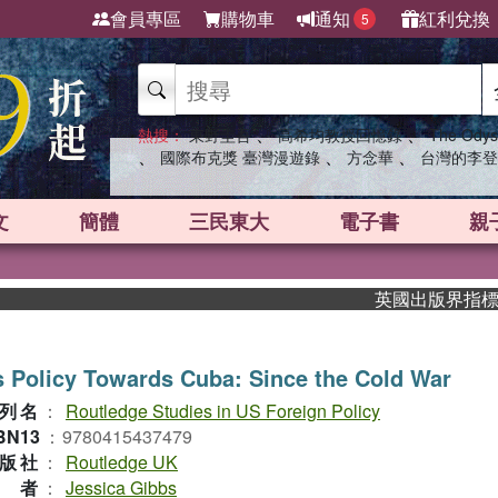
會員專區
購物車
通知
紅利兌換
5
、
、
熱搜：
東野圭吾
高希均教授回憶錄
The Odys
、
、
、
國際布克獎 臺灣漫遊錄
方念華
台灣的李登
文
簡體
三民東大
電子書
親
英國出版界指標大獎肯
 Policy Towards Cuba: Since the Cold War
列名
：
Routledge Studies in US Foreign Policy
BN13
：
9780415437479
版社
：
Routledge UK
作者
：
Jessica Gibbs