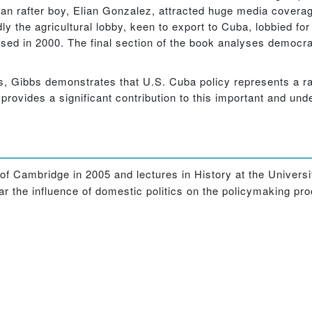
ban rafter boy, Elian Gonzalez, attracted huge media coverag
ly the agricultural lobby, keen to export to Cuba, lobbied fo
ed in 2000. The final section of the book analyses democra
s, Gibbs demonstrates that U.S. Cuba policy represents a r
 provides a significant contribution to this important and un
f Cambridge in 2005 and lectures in History at the Universi
ular the influence of domestic politics on the policymaking p