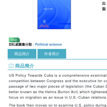
出
90折
杜威圖書分類
：
Political science
商品簡介
作者簡介
商品簡介
US Policy Towards Cuba is a comprehensive examinatio
competition between Congress and the executive for con
passage of two major pieces of legislation (the Cuban
better known as the Helms-Burton Act) which tightened 
focus on migration as an issue in U.S.-Cuban relations
The book then moves on to examine U.S. policy during t