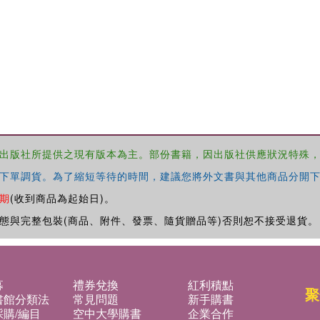
出版社所提供之現有版本為主。部份書籍，因出版社供應狀況特殊
下單調貨。為了縮短等待的時間，建議您將外文書與其他商品分開下
期
(收到商品為起始日)。
態與完整包裝(商品、附件、發票、隨貨贈品等)否則恕不接受退貨。
募
禮券兌換
紅利積點
聚
書館分類法
常見問題
新手購書
購/編目
空中大學購書
企業合作