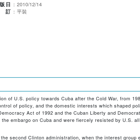
版日
：
2010/12/14
裝訂
：
平裝
n of U.S. policy towards Cuba after the Cold War, from 198
trol of policy, and the domestic interests which shaped pol
 Democracy Act of 1992 and the Cuban Liberty and Democratic
the embargo on Cuba and were fiercely resisted by U.S. alli
.
he second Clinton administration, when the interest group e