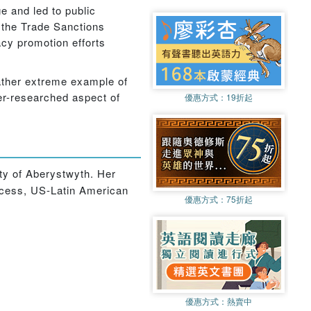
e and led to public
r the Trade Sanctions
cy promotion efforts
ather extreme example of
der-researched aspect of
優惠方式：
19折起
ty of Aberystwyth. Her
rocess, US-Latin American
優惠方式：
75折起
優惠方式：
熱賣中