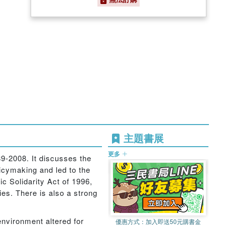
主題書展
更多
9-2008. It discusses the
icymaking and led to the
 Solidarity Act of 1996,
es. There is also a strong
nvironment altered for
優惠方式：
加入即送50元購書金