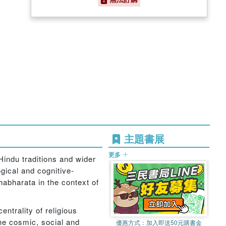
主題書展
更多
Hindu traditions and wider
gical and cognitive-
habharata in the context of
entrality of religious
the cosmic, social and
優惠方式：
加入即送50元購書金