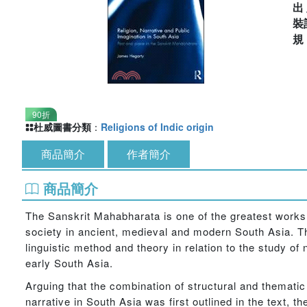
出
裝
90折
杜威圖書分類
：
Religions of Indic origin
商品簡介
作者簡介
商品簡介
The Sanskrit Mahabharata is one of the greatest works o
society in ancient, medieval and modern South Asia. Th
linguistic method and theory in relation to the study of
early South Asia.
Arguing that the combination of structural and thematic 
narrative in South Asia was first outlined in the text, 