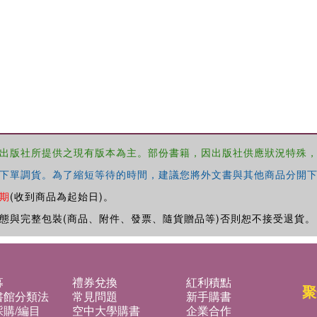
出版社所提供之現有版本為主。部份書籍，因出版社供應狀況特殊
下單調貨。為了縮短等待的時間，建議您將外文書與其他商品分開下
期
(收到商品為起始日)。
態與完整包裝(商品、附件、發票、隨貨贈品等)否則恕不接受退貨。
募
禮券兌換
紅利積點
聚
書館分類法
常見問題
新手購書
購/編目
空中大學購書
企業合作