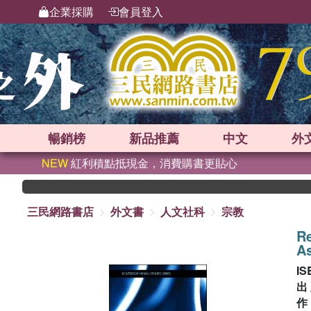
企業採購
會員登入
暢銷榜
新品
推薦
中文
外
NEW
紅利積點抵現金，消費購書更貼心
三民網路書店
外文書
人文社科
宗教
Re
As
IS
出