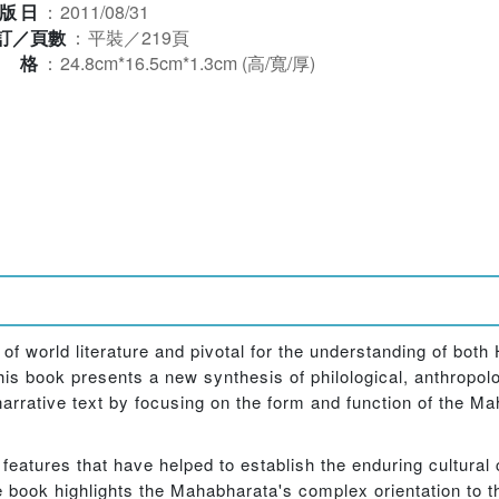
版日
：
2011/08/31
訂／頁數
：
平裝／219頁
規格
：
24.8cm*16.5cm*1.3cm (高/寬/厚)
f world literature and pivotal for the understanding of both 
is book presents a new synthesis of philological, anthropolo
 narrative text by focusing on the form and function of the Ma
features that have helped to establish the enduring cultural c
the book highlights the Mahabharata's complex orientation to 