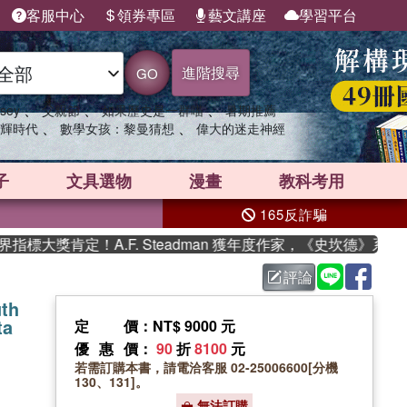
客服中心
領券專區
藝文講座
學習平台
進階搜尋
GO
、
、
、
sey
父親節
如果歷史是一群喵
暑期推薦
、
、
輝時代
數學女孩：黎曼猜想
偉大的迷走神經
子
文具選物
漫畫
教科考用
165反詐騙
大獎肯定！A.F. Steadman 獲年度作家，《史坎德》系列帶
評論
uth
ta
定價
：NT$ 9000 元
優惠價
：
90
折
8100
元
若需訂購本書，請電洽客服 02-25006600[分機
130、131]。
無法訂購