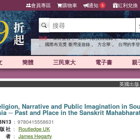
會員專區
購物車
通知
紅利兌換
5
、
、
熱搜：
東野圭吾
高希均教授回憶錄
The Odys
、
、
、
國際布克獎 臺灣漫遊錄
方念華
台灣的李登
文
簡體
三民東大
電子書
親
英國出版界指標
ligion, Narrative and Public Imagination in So
ia ─ Past and Place in the Sanskrit Mahabhara
BN13
：
9780415558631
版社
：
Routledge UK
作者
：
James Hegarty