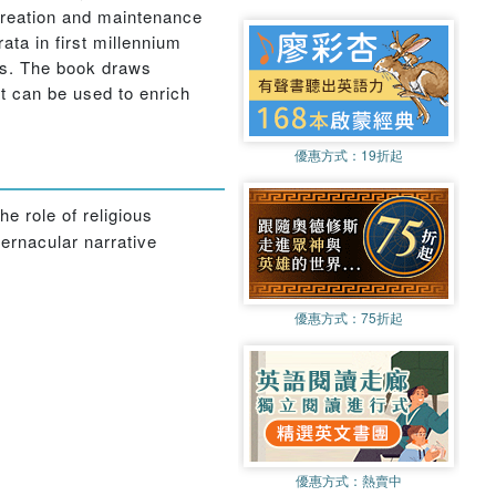
 creation and maintenance
ata in first millennium
es. The book draws
at can be used to enrich
優惠方式：
19折起
he role of religious
vernacular narrative
優惠方式：
75折起
優惠方式：
熱賣中