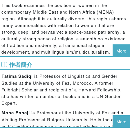
This book examines the position of women in the
contemporary Middle East and North Africa (MENA)
region. Although it is culturally diverse, this region shares
many commonalities with relation to women that are
strong, deep, and pervasive: a space-based patriarchy, a
culturally strong sense of religion, a smooth co-existence
of tradition and modernity, a transitional stage in
More
development, and multilingualism/multiculturalism.
Experts from within the region and from outside provide
作者簡介
both theoretical angles and case studies, drawing on
fieldwork from Egypt, Oman, Palestine, Israel, Turkey,
Fatima Sadiqi
is Professor of Linguistics and Gender
Iran, Tunisia, Algeria, Morocco, and Spain. Addressing the
Studies at the University of Fez, Morocco. A former
historical, socio-cultural, political, economic, and legal
Fulbright Scholar and recipient of a Harvard Fellowship,
issues in the region, the chapters cover five major
she has written a number of books and is a UN Gender
aspects of women's agency:
Expert.
political agency
Moha Ennaji
is Professor at the University of Fez and a
civil society activism
Visiting Professor at Rutgers University. He is the author
More
legal reform
and/or editor of numerous books and articles on culture