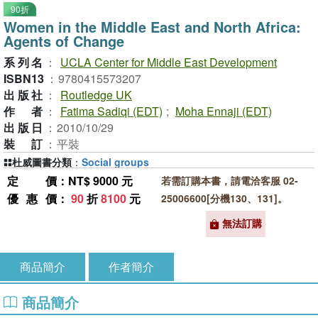
90折
Women in the Middle East and North Africa:
Agents of Change
系列名
：
UCLA Center for Middle East Development
ISBN13
：
9780415573207
出版社
：
Routledge UK
作者
：
Fatima Sadiqi (EDT)
;
Moha Ennaji (EDT)
出版日
：
2010/10/29
裝訂
：
平裝
杜威圖書分類
：
Social groups
定價
：NT$ 9000 元
若需訂購本書，請電洽客服 02-
優惠價
：
90
折
8100
元
25006600[分機130、131]。
無法訂購
商品簡介
作者簡介
商品簡介