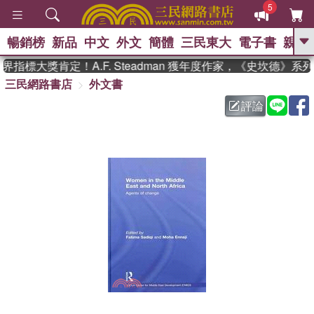
5
暢銷榜
新品
中文
外文
簡體
三民東大
電子書
親子
GO
指標大獎肯定！A.F. Steadman 獲年度作家，《史坎德》系
三民網路書店
外文書
、
熱搜：
東野圭吾
高希均教授回憶錄
、
、
、
The Odyssey
父親節
如果歷
評論
、
、
史是一群喵
暑期推薦
國際布克
、
、
獎 臺灣漫遊錄
方念華
台灣的李
、
、
登輝時代
數學女孩：黎曼猜想
偉大的迷走神經