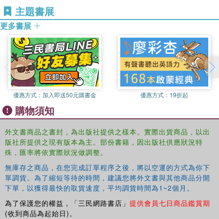
cultural and social agencies
and gender studies in North Africa.
主題書展
religious and symbolic agencies.
更多書展
Bringing to light often marginalized topics and issues, the
book underlines the importance of respecting specificities
when judging societies and hints at possible ways of
promoting the MENA region. As such, it is a valuable
addition to existing literature in the field of political
science, sociology, and women's studies.
優惠方式：
加入即送50元購書金
優惠方式：
19折起
購物須知
外文書商品之書封，為出版社提供之樣本。實際出貨商品，以出
版社所提供之現有版本為主。部份書籍，因出版社供應狀況特
殊，匯率將依實際狀況做調整。
無庫存之商品，在您完成訂單程序之後，將以空運的方式為你下
單調貨。為了縮短等待的時間，建議您將外文書與其他商品分開
下單，以獲得最快的取貨速度，平均調貨時間為1~2個月。
為了保護您的權益，「三民網路書店」
提供會員七日商品鑑賞期
(收到商品為起始日)。