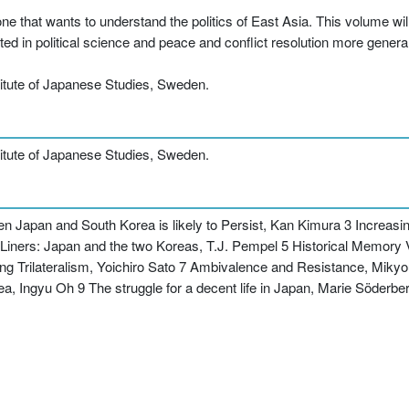
 that wants to understand the politics of East Asia. This volume will
ted in political science and peace and conflict resolution more general
titute of Japanese Studies, Sweden.
titute of Japanese Studies, Sweden.
n Japan and South Korea is likely to Persist, Kan Kimura 3 Increasin
 Liners: Japan and the two Koreas, T.J. Pempel 5 Historical Memory
ding Trilateralism, Yoichiro Sato 7 Ambivalence and Resistance, Mik
 Ingyu Oh 9 The struggle for a decent life in Japan, Marie Söderbe