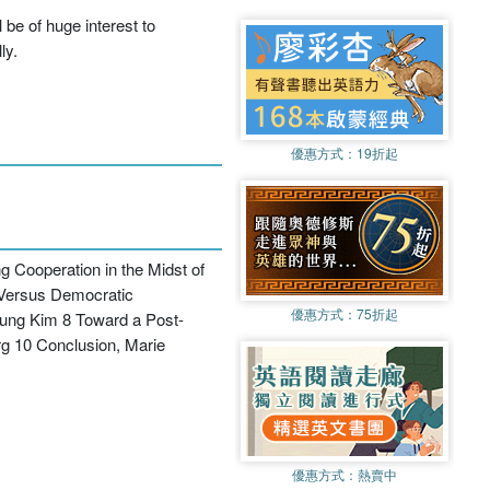
 be of huge interest to
ly.
優惠方式：
19折起
g Cooperation in the Midst of
 Versus Democratic
優惠方式：
75折起
young Kim 8 Toward a Post-
rg 10 Conclusion, Marie
優惠方式：
熱賣中