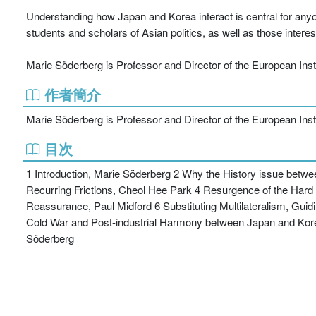
Understanding how Japan and Korea interact is central for anyone
students and scholars of Asian politics, as well as those interes
Marie Söderberg is Professor and Director of the European Ins
作者簡介
Marie Söderberg is Professor and Director of the European Ins
目次
1 Introduction, Marie Söderberg 2 Why the History issue betwee
Recurring Frictions, Cheol Hee Park 4 Resurgence of the Hard
Reassurance, Paul Midford 6 Substituting Multilateralism, Gui
Cold War and Post-industrial Harmony between Japan and Korea,
Söderberg