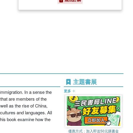
主題書展
更多
immigration. In a sense the
s that are members of the
ell as the rise of China,
cultures and languages. All
to this book examine how the
優惠方式：
加入即送50元購書金