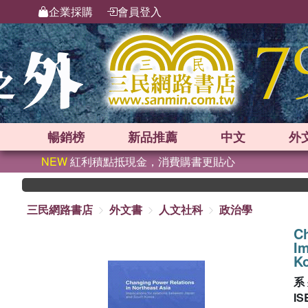
企業採購
會員登入
暢銷榜
新品
推薦
中文
外
NEW
紅利積點抵現金，消費購書更貼心
三民網路書店
外文書
人文社科
政治學
Ch
Im
K
系
IS