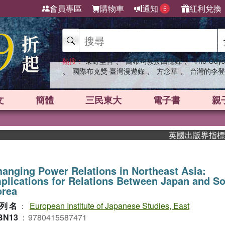
會員專區
購物車
通知
紅利兌換
5
、
、
熱搜：
東野圭吾
高希均教授回憶錄
The Odys
、
、
、
國際布克獎 臺灣漫遊錄
方念華
台灣的李登
文
簡體
三民東大
電子書
親
英國出版界指標大獎肯定
anging Power Relations in Northeast Asia:
plications for Relations Between Japan and S
orea
列名
：
European Institute of Japanese Studies, East
BN13
：
9780415587471