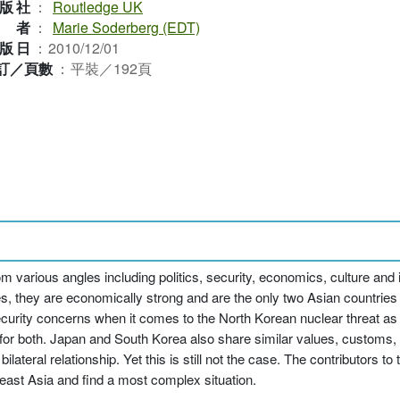
版社
：
Routledge UK
作者
：
Marie Soderberg (EDT)
版日
：
2010/12/01
訂／頁數
：
平裝／192頁
 various angles including politics, security, economics, culture and 
es, they are economically strong and are the only two Asian countrie
urity concerns when it comes to the North Korean nuclear threat as w
for both. Japan and South Korea also share similar values, customs, 
ilateral relationship. Yet this is still not the case. The contributors 
heast Asia and find a most complex situation.