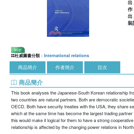
出
出
裝
90折
杜威圖書分類
：
International relations
商品簡介
作者簡介
目次
商品簡介
This book analyses the Japanese-South Korean relationship from
two countries are natural partners. Both are democratic societi
OECD. Both have security treaties with the USA, they share sec
which at the same time has become the largest trading partner 
this would make it logical for them to have a strong cooperative b
relationship is affected by the changing power relations in Nort