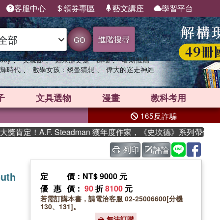
客服中心
領券專區
藝文講座
學習平台
進階搜尋
GO
、
、
、
sey
父親節
如果歷史是一群喵
暑期推薦
、
、
輝時代
數學女孩：黎曼猜想
偉大的迷走神經
子
文具選物
漫畫
教科考用
165反詐騙
！A.F. Steadman 獲年度作家，《史坎德》系列帶你踏上
列印
評論
outh
定價
：NT$ 9000 元
優惠價
：
90
折
8100
元
若需訂購本書，請電洽客服 02-25006600[分機
130、131]。
無法訂購