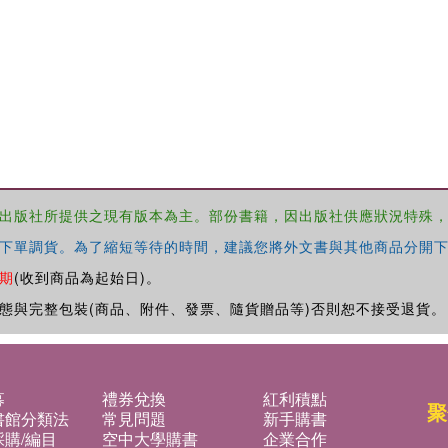
出版社所提供之現有版本為主。部份書籍，因出版社供應狀況特殊
下單調貨。為了縮短等待的時間，建議您將外文書與其他商品分開下
期
(收到商品為起始日)。
態與完整包裝(商品、附件、發票、隨貨贈品等)否則恕不接受退貨。
募
禮券兌換
紅利積點
聚
書館分類法
常見問題
新手購書
購/編目
空中大學購書
企業合作