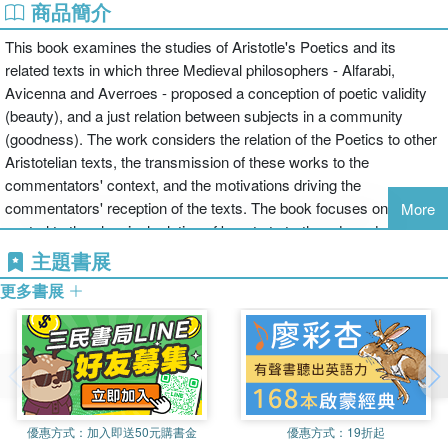
商品簡介
This book examines the studies of Aristotle's Poetics and its
related texts in which three Medieval philosophers - Alfarabi,
Avicenna and Averroes - proposed a conception of poetic validity
(beauty), and a just relation between subjects in a community
(goodness). The work considers the relation of the Poetics to other
Aristotelian texts, the transmission of these works to the
commentators' context, and the motivations driving the
commentators' reception of the texts. The book focuses on issues
More
central to the classical relation of beauty to truth and goodness.
主題書展
更多書展
優惠方式：
加入即送50元購書金
優惠方式：
19折起