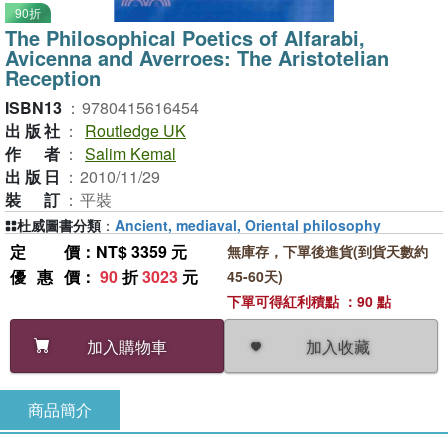
90折
The Philosophical Poetics of Alfarabi,
Avicenna and Averroes: The Aristotelian
Reception
ISBN13
：
9780415616454
出版社
：
Routledge UK
作者
：
Salim Kemal
出版日
：
2010/11/29
裝訂
：
平裝
杜威圖書分類
：
Ancient, mediaval, Oriental philosophy
定價
：NT$ 3359 元
無庫存，下單後進貨(到貨天數約
優惠價
：
90
折
3023
元
45-60天)
下單可得紅利積點 ：90 點
加入收藏
加入購物車
商品簡介