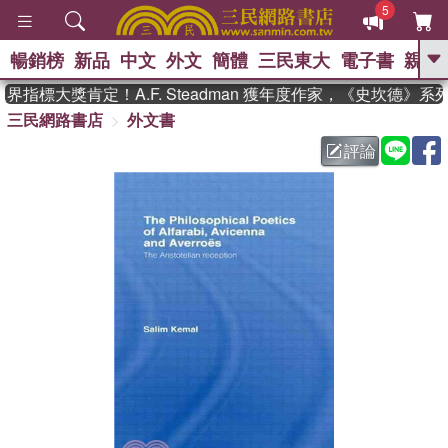
5
暢銷榜
新品
中文
外文
簡體
三民東大
電子書
親子
GO
指標大獎肯定！A.F. Steadman 獲年度作家，《史坎德》系
三民網路書店
外文書
、
熱搜：
東野圭吾
高希均教授回憶錄
、
、
、
The Odyssey
父親節
如果歷
評論
、
、
史是一群喵
暑期推薦
國際布克
、
、
獎 臺灣漫遊錄
方念華
台灣的李
、
、
登輝時代
數學女孩：黎曼猜想
偉大的迷走神經