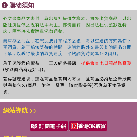
購物須知
外文書商品之書封，為出版社提供之樣本。實際出貨商品，以出
版社所提供之現有版本為主。部份書籍，因出版社供應狀況特
殊，匯率將依實際狀況做調整。
無庫存之商品，在您完成訂單程序之後，將以空運的方式為你下
單調貨。為了縮短等待的時間，建議您將外文書與其他商品分開
下單，以獲得最快的取貨速度，平均調貨時間為1~2個月。
為了保護您的權益，「三民網路書店」
提供會員七日商品鑑賞期
(收到商品為起始日)。
若要辦理退貨，請在商品鑑賞期內寄回，且商品必須是全新狀態
與完整包裝(商品、附件、發票、隨貨贈品等)否則恕不接受退
貨。
網站導航 >>