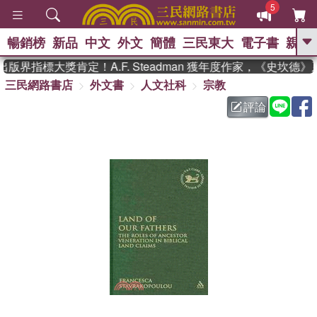
5
暢銷榜
新品
中文
外文
簡體
三民東大
電子書
親子
GO
版界指標大獎肯定！A.F. Steadman 獲年度作家，《史坎德
三民網路書店
外文書
人文社科
宗教
、
熱搜：
東野圭吾
高希均教授回憶錄
、
、
、
The Odyssey
父親節
如果歷
評論
、
、
史是一群喵
暑期推薦
國際布克
、
、
獎 臺灣漫遊錄
方念華
台灣的李
、
、
登輝時代
數學女孩：黎曼猜想
偉大的迷走神經