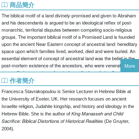
商品簡介
The biblical motif of a land divinely-promised and given to Abraham
and his descendants is argued to be an ideological reflex of post-
monarchic, territorial disputes between competing socio-religious
groups. The important biblical motif of a Promised Land is founded
upon the ancient Near Eastern concept of ancestral land: hereditary
space upon which families lived, worked, died and were buried. An
essential element of concept of ancestral land was the belief in the
post-mortem existence of the ancestors, who were venerated with
More
grave offerings, mortuary feasts, bone rituals and standing stones.
作者簡介
The Hebrew Bible is littered with stories concerning these practices
Francesca Stavrakopoulou is Senior Lecturer in Hebrew Bible at
and beliefs, yet the specific correlation of ancestor veneration and
the
University
of
Exeter, UK
. Her research focuses on ancient
certain biblical land claims has gone unrecognized. The book
Israelite religion, Judahite kingship, and history and ideology in the
remedies this in presenting evidence for the vital and persistent
King Manasseh and Child
Hebrew Bible. She is the author of
impact of ancestor veneration upon land claims. It proposes that
Sacrifice: Biblical Distortions of Historical Realities
(De Gruyter,
ancestor veneration, which formed a common ground in the
2004).
experiences of various socio-religious groups in ancient Israel,
became in the Hebrew Bible an ideological battlefield upon which