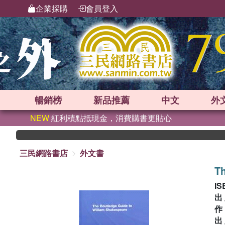
企業採購
會員登入
暢銷榜
新品
推薦
中文
外
NEW
紅利積點抵現金，消費購書更貼心
三民網路書店
外文書
Th
IS
出
出