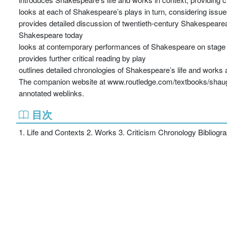
looks at each of Shakespeare’s plays in turn, considering issue
provides detailed discussion of twentieth-century Shakespearea
Shakespeare today
looks at contemporary performances of Shakespeare on stage
provides further critical reading by play
outlines detailed chronologies of Shakespeare’s life and works a
The companion website at www.routledge.com/textbooks/shaughn
annotated weblinks.
目次
1. Life and Contexts 2. Works 3. Criticism Chronology Bibliogr