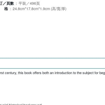
訂／頁數
：
平裝／496頁
規格
：
24.8cm*17.8cm*1.9cm (高/寬/厚)
t century, this book offers both an introduction to the subject for be
rucial historical background