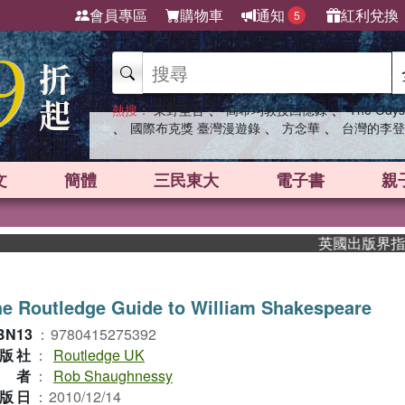
會員專區
購物車
通知
紅利兌換
5
、
、
熱搜：
東野圭吾
高希均教授回憶錄
The Odys
、
、
、
國際布克獎 臺灣漫遊錄
方念華
台灣的李登
文
簡體
三民東大
電子書
親
英國出版界指標大獎
e Routledge Guide to William Shakespeare
BN13
：
9780415275392
版社
：
Routledge UK
作者
：
Rob Shaughnessy
版日
：
2010/12/14