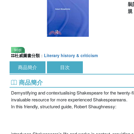
裝
90折
杜威圖書分類
：
Literary history & criticism
商品簡介
目次
商品簡介
Demystifying and contextualising Shakespeare for the twenty-firs
invaluable resource for more experienced Shakespeareans.
In this friendly, structured guide, Robert Shaughnessy:
introduces Shakespeare’s life and works in context, providing c