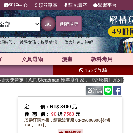
客服中心
領券專區
藝文講座
學習平台
進階搜尋
GO
、
、
、
sey
父親節
如果歷史是一群喵
暑期推薦
、
、
輝時代
數學女孩：黎曼猜想
偉大的迷走神經
子
文具選物
漫畫
教科考用
165反詐騙
肯定！A.F. Steadman 獲年度作家，《史坎德》系列帶你踏
評論
定價
：NT$ 8400 元
優惠價
：
90
折
7560
元
若需訂購本書，請電洽客服 02-25006600[分機
130、131]。
無法訂購