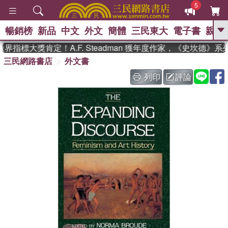
5
暢銷榜
新品
中文
外文
簡體
三民東大
電子書
親子
GO
指標大獎肯定！A.F. Steadman 獲年度作家，《史坎德》系
三民網路書店
外文書
、
熱搜：
東野圭吾
高希均教授回憶錄
、
、
、
The Odyssey
父親節
如果歷
列印
評論
、
、
史是一群喵
暑期推薦
國際布克
、
、
獎 臺灣漫遊錄
方念華
台灣的李
、
、
登輝時代
數學女孩：黎曼猜想
偉大的迷走神經