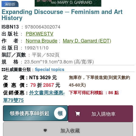
滿額折
Expanding Discourse ─ Feminism and Art
History
ISBN13
：
9780064302074
出版社
：
PBKWESTV
作者
：
Norma Broude
;
Mary D. Garrard (EDT)
出版日
：
1992/11/10
裝訂／頁數
：
平裝／532頁
規格
：
23.5cm*19.1cm*3.8cm (高/寬/厚)
杜威圖書分類
：
Special topics
定價
：NT$ 3629 元
無庫存，下單後進貨(到貨天數約
優惠價
：
79
折
2867
元
45-60天)
促銷優惠
：
外文書周末優惠-
下單可得紅利積點 ：86 點
單79雙75
領券後再享88折起
領
加入購物車
加入收藏