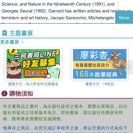
Science, and Nature in the Nineteenth Century
(1991), and
Georges Seurat
(1992). Garrard has written articles and reviews on
feminism and art history, Jacopo Sansovino, Michelangelo and
More
Raphael, and Renaissance sculpture. She is the author of
Artemisia Gentileschi: The Image of the Female Hero in Italian
主題書展
Baroque Art
(1989) and, with Broude, the coeditor of
Feminism and
更多書展
Art History: Questioning the Litany
(1982).
Norma Broude
and
Mary D. Garrard
are professors of art history at the American
University in Washington, D.C., and are leading scholars in the field
of feminist art history. Broude is the author of
The Macchiaioli:
Italian Painters of the Nineteenth Century
(1987),
Impressionism, A
Feminist Reading: The Gendering of Art, Science, and Nature in the
優惠方式：
加入即送50元購書金
優惠方式：
19折起
Nineteenth Century
(1991), and
Georges Seurat
(1992). Garrard
購物須知
has written articles and reviews on feminism and art history,
Jacopo Sansovino, Michelangelo and Raphael, and Renaissance
外文書商品之書封，為出版社提供之樣本。實際出貨商品，以出
sculpture. She is the author of
Artemisia Gentileschi: The Image of
版社所提供之現有版本為主。部份書籍，因出版社供應狀況特
the Female Hero in Italian Baroque Art
(1989) and, with Broude, the
殊，匯率將依實際狀況做調整。
coeditor of
Feminism and Art History: Questioning the Litany
(1982).
無庫存之商品，在您完成訂單程序之後，將以空運的方式為你下