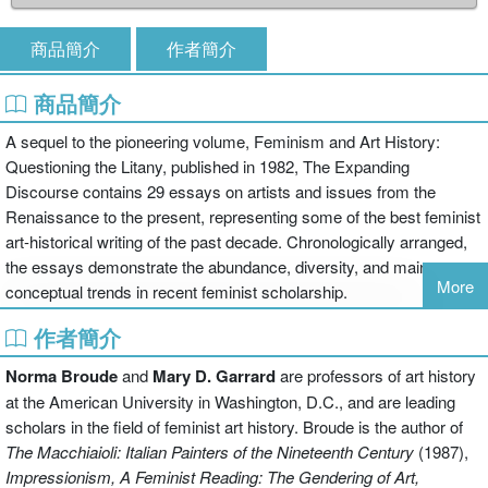
商品簡介
作者簡介
商品簡介
A sequel to the pioneering volume, Feminism and Art History:
Questioning the Litany, published in 1982, The Expanding
Discourse contains 29 essays on artists and issues from the
Renaissance to the present, representing some of the best feminist
art-historical writing of the past decade. Chronologically arranged,
the essays demonstrate the abundance, diversity, and main
More
conceptual trends in recent feminist scholarship.
作者簡介
Norma Broude
and
Mary D. Garrard
are professors of art history
at the American University in Washington, D.C., and are leading
scholars in the field of feminist art history. Broude is the author of
The Macchiaioli: Italian Painters of the Nineteenth Century
(1987),
Impressionism, A Feminist Reading: The Gendering of Art,