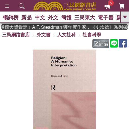
5
暢銷榜
新品
中文
外文
簡體
三民東大
電子書
親子
GO
標大獎肯定！A.F. Steadman 獲年度作家，《史坎德》系列
三民網路書店
外文書
人文社科
社會科學
、
熱搜：
東野圭吾
高希均教授回憶錄
、
、
、
The Odyssey
父親節
如果歷
評論
、
、
史是一群喵
暑期推薦
國際布克
、
、
獎 臺灣漫遊錄
方念華
台灣的李
、
、
登輝時代
數學女孩：黎曼猜想
偉大的迷走神經