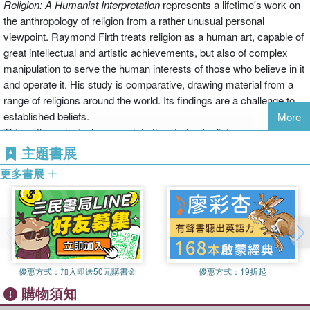
Religion: A Humanist Interpretation
represents a lifetime's work on
the anthropology of religion from a rather unusual personal
viewpoint. Raymond Firth treats religion as a human art, capable of
great intellectual and artistic achievements, but also of complex
manipulation to serve the human interests of those who believe in it
and operate it. His study is comparative, drawing material from a
range of religions around the world. Its findings are a challenge to
established beliefs.
More
This anthropological approach to the study of religion covers
themes ranging from; religious belief and personal adjustment;
主題書展
gods and God; offering and sacrifice;religion and politics; Malay
更多書展
magic and spirit mediumship; truth and paradox in religion.
優惠方式：
加入即送50元購書金
優惠方式：
19折起
購物須知