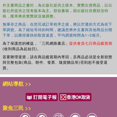
外文書商品之書封，為出版社提供之樣本。實際出貨商品，以出
版社所提供之現有版本為主。部份書籍，因出版社供應狀況特
殊，匯率將依實際狀況做調整。
無庫存之商品，在您完成訂單程序之後，將以空運的方式為你下
單調貨。為了縮短等待的時間，建議您將外文書與其他商品分開
下單，以獲得最快的取貨速度，平均調貨時間為1~2個月。
為了保護您的權益，「三民網路書店」
提供會員七日商品鑑賞期
(收到商品為起始日)。
若要辦理退貨，請在商品鑑賞期內寄回，且商品必須是全新狀態
與完整包裝(商品、附件、發票、隨貨贈品等)否則恕不接受退
貨。
網站導航 >>
聚焦三民 >>