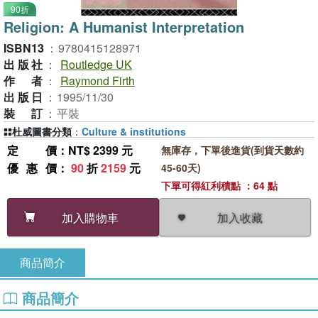
90折
Religion: A Humanist Interpretation
ISBN13
：
9780415128971
出版社
：
Routledge UK
作者
：
Raymond Firth
出版日
：
1995/11/30
裝訂
：
平裝
杜威圖書分類
：
Culture & institutions
定價
：NT$ 2399 元
無庫存，下單後進貨(到貨天數約
優惠價
：
90
折
2159
元
45-60天)
下單可得紅利積點 ：64 點
加入收藏
加入購物車
商品簡介
商品簡介