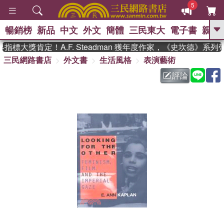
5
暢銷榜
新品
中文
外文
簡體
三民東大
電子書
親子
GO
標大獎肯定！A.F. Steadman 獲年度作家，《史坎德》系列
三民網路書店
外文書
生活風格
表演藝術
、
熱搜：
東野圭吾
高希均教授回憶錄
、
、
、
The Odyssey
父親節
如果歷
評論
、
、
史是一群喵
暑期推薦
國際布克
、
、
獎 臺灣漫遊錄
方念華
台灣的李
、
、
登輝時代
數學女孩：黎曼猜想
偉大的迷走神經