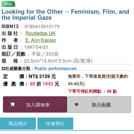
90折
Looking for the Other ─ Feminism, Film, and
the Imperial Gaze
ISBN13
：
9780415910170
出版社
：
Routledge UK
作者
：
E. Ann Kaplan
出版日
：
1997/04/03
裝訂／頁數
：
平裝／333頁
規格
：
23.5cm*15.9cm*2.5cm (高/寬/厚)
杜威圖書分類
：
Public performances
定價
：NT$ 2159 元
無庫存，下單後進貨(到貨天數約
優惠價
：
90
折
1943
元
45-60天)
下單可得紅利積點 ：58 點
加入收藏
加入購物車
商品簡介
作者簡介