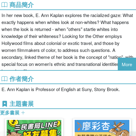
商品簡介
In her new book, E. Ann Kaplan explores the racialized gaze: What
exactly happens when whites look at non-whites? What happens
when the look is returned - when "others" startle whites into
knowledge of their whiteness? Looking for the Other employs
Hollywood films about colonial or exotic travel, and those by
women filmmakers of color, to address such questions. A
secondary, linked theme of her book is the concept of "nation", with
special focus on women's ethnic and transnational identities as
More
imaged on film.
作者簡介
E. Ann Kaplan is Professor of English at Suny, Stony Brook.
主題書展
更多書展