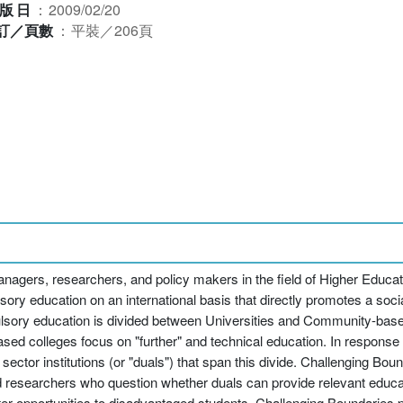
版日
：
2009/02/20
訂／頁數
：
平裝／206頁
nagers, researchers, and policy makers in the field of Higher Educati
ory education on an international basis that directly promotes a social
ulsory education is divided between Universities and Community-base
sed colleges focus on "further" and technical education. In response 
ctor institutions (or "duals") that span this divide. Challenging Boun
nd researchers who question whether duals can provide relevant educa
ter opportunities to disadvantaged students. Challenging Boundaries p