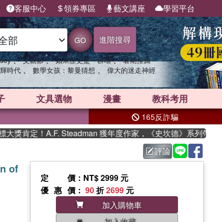
客服中心
領券專區
藝文講座
學習平台
進階搜尋
GO
、
、
、
sey
父親節
如果歷史是一群喵
暑期推薦
、
、
輝時代
數學女孩：黎曼猜想
偉大的迷走神經
子
文具選物
漫畫
教科考用
165反詐騙
定！A.F. Steadman 獲年度作家，《史坎德》系列帶你踏
評論
n of
定價
：NT$ 2999 元
優惠價
：
90
折
2699
元
加入購物車
加入收藏