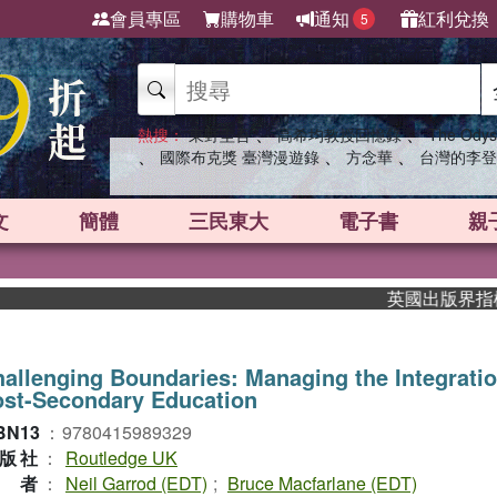
會員專區
購物車
通知
紅利兌換
5
、
、
熱搜：
東野圭吾
高希均教授回憶錄
The Odys
、
、
、
國際布克獎 臺灣漫遊錄
方念華
台灣的李登
文
簡體
三民東大
電子書
親
英國出版界指標大獎肯
allenging Boundaries: Managing the Integratio
ost-Secondary Education
BN13
：
9780415989329
版社
：
Routledge UK
作者
：
Neil Garrod (EDT)
;
Bruce Macfarlane (EDT)