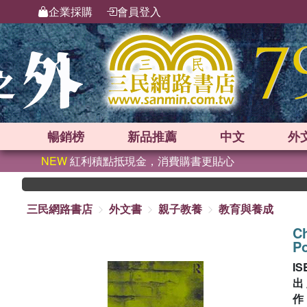
企業採購
會員登入
暢銷榜
新品
推薦
中文
外
NEW
紅利積點抵現金，消費購書更貼心
三民網路書店
外文書
親子教養
教育與養成
Ch
P
IS
出