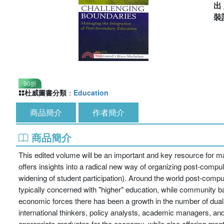
出
裝
90折
杜威圖書分類
：
Education
商品簡介
作者簡介
商品簡介
This edited volume will be an important and key resource for ma
offers insights into a radical new way of organizing post-compuls
widening of student participation). Around the world post-comp
typically concerned with "higher" education, while community ba
economic forces there has been a growth in the number of dual se
international thinkers, policy analysts, academic managers, a
appropriate graduates for the economy, while also offering grea