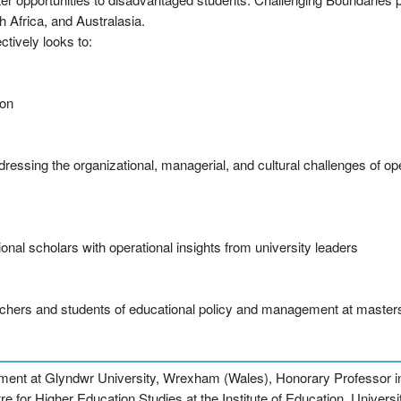
th Africa, and Australasia.
ctively looks to:
ion
dressing the organizational, managerial, and cultural challenges of op
ional scholars with operational insights from university leaders
chers and students of educational policy and management at masters
ement at Glyndwr University, Wrexham (Wales), Honorary Professor i
tre for Higher Education Studies at the Institute of Education, Univers