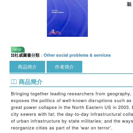
90折
杜威圖書分類
：
Other social problems & services
商品簡介
作者簡介
商品簡介
Bringing together leading researchers from geography, p
exposes the politics of well-known disruptions such as
great power collapse in the North Eastern US in 2003. B
city sewers with fat; the day-to-day infrastructural col
of urban infrastructure by state militaries; and the way
reorganize cities as part of the ‘war on terror'.