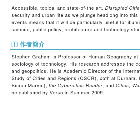
Accessible, topical and state-of-the art,
Disrupted Citi
security and urban life as we plunge headlong into this
events means that it will be particularly useful for illu
science, public policy, architecture and technology stu
作者簡介
Stephen Graham is Professor of Human Geography at D
sociology of technology. His research addresses the co
and geopolitics. He is Academic Director of the Intern
Study of Cities and Regions (CSCR), both at Durham. 
Simon Marvin),
the Cybercities Reader
, and
Cities, Wa
be published by Verso in Summer 2009.