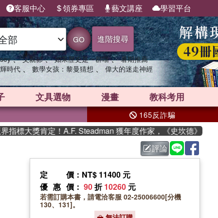
客服中心
領券專區
藝文講座
學習平台
進階搜尋
GO
、
、
、
sey
父親節
如果歷史是一群喵
暑期推薦
、
、
輝時代
數學女孩：黎曼猜想
偉大的迷走神經
子
文具選物
漫畫
教科考用
165反詐騙
大獎肯定！A.F. Steadman 獲年度作家，《史坎德》系列帶
評論
定價
：NT$ 11400 元
優惠價
：
90
折
10260
元
若需訂購本書，請電洽客服 02-25006600[分機
130、131]。
無法訂購