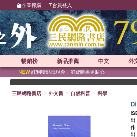
企業採購
會員登入
暢銷榜
新品
推薦
中文
外
NEW
紅利積點抵現金，消費購書更貼心
三民網路書店
外文書
自然科普
科學
Di
IS
出
出