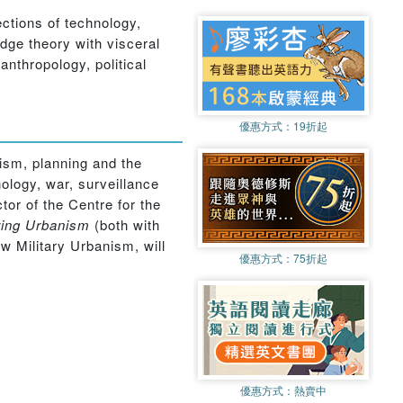
ections of technology,
edge theory with visceral
anthropology, political
優惠方式：
19折起
sm, planning and the
ology, war, surveillance
or of the Centre for the
ring Urbanism
(both with
w Military Urbanism, will
優惠方式：
75折起
優惠方式：
熱賣中