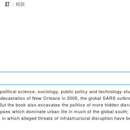
裝訂
：
精裝
olitical science, sociology, public policy and technology st
 devastation of New Orleans in 2005, the global SARS outbr
ut the book also excavates the politics of more hidden disru
lapses which dominate urban life in much of the global south;
s in which alleged threats of infrastructural disruption have b