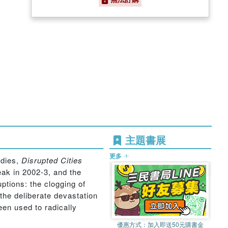
主題書展
更多
udies,
Disrupted Cities
eak in 2002-3, and the
ptions: the clogging of
 the deliberate devastation
een used to radically
優惠方式：
加入即送50元購書金