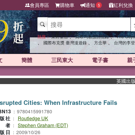
會員專區
購物車
通知
紅利兌換
5
、
、
熱搜：
東野圭吾
高希均教授回憶錄
The Odys
、
、
、
國際布克獎 臺灣漫遊錄
方念華
台灣的李登
文
簡體
三民東大
電子書
親
英國出版界指標
srupted Cities: When Infrastructure Fails
BN13
：
9780415991780
版社
：
Routledge UK
作者
：
Stephen Graham (EDT)
版日
：
2009/10/26