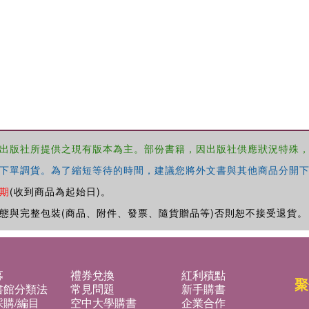
出版社所提供之現有版本為主。部份書籍，因出版社供應狀況特殊
下單調貨。為了縮短等待的時間，建議您將外文書與其他商品分開下
期
(收到商品為起始日)。
態與完整包裝(商品、附件、發票、隨貨贈品等)否則恕不接受退貨。
募
禮券兌換
紅利積點
聚
書館分類法
常見問題
新手購書
購/編目
空中大學購書
企業合作