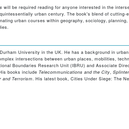
es
will be required reading for anyone interested in the inters
 quintessentially urban century. The book's blend of cutting-
minating urban courses within geography, sociology, planning, 
dies.
urham University in the UK. He has a background in urbani
mplex intersections between urban places, mobilities, techn
ational Boundaries Research Unit (IBRU) and Associate Direct
His books include
Telecommunications and the City
,
Splinte
r and Terrorism
. His latest book, Cities Under Siege: The Ne