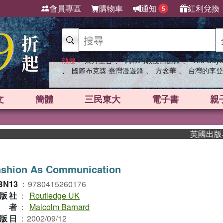
會員專區
購物車
通知
紅利兌換
5
、
、
熱搜：
東野圭吾
高希均教授回憶錄
The Odys
、
、
、
國際布克獎 臺灣漫遊錄
方念華
台灣的李登
文
簡體
三民東大
電子書
親
英國出版界指標
ashion As Communication
BN13
：
9780415260176
版社
：
Routledge UK
作者
：
Malcolm Barnard
版日
：
2002/09/12