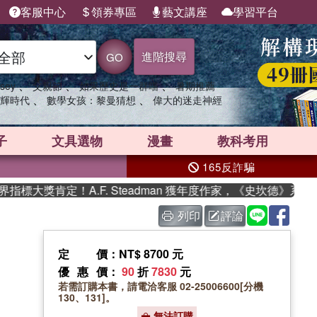
客服中心
領券專區
藝文講座
學習平台
進階搜尋
GO
、
、
、
sey
父親節
如果歷史是一群喵
暑期推薦
、
、
輝時代
數學女孩：黎曼猜想
偉大的迷走神經
子
文具選物
漫畫
教科考用
165反詐騙
大獎肯定！A.F. Steadman 獲年度作家，《史坎德》系列帶
列印
評論
定價
：NT$ 8700 元
優惠價
：
90
折
7830
元
若需訂購本書，請電洽客服 02-25006600[分機
130、131]。
無法訂購