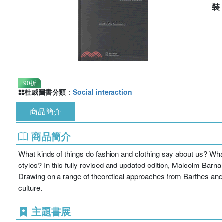
90折
杜威圖書分類
：
Social interaction
商品簡介
商品簡介
What kinds of things do fashion and clothing say about us? Wha
styles? In this fully revised and updated edition, Malcolm Barn
Drawing on a range of theoretical approaches from Barthes and 
culture.
主題書展