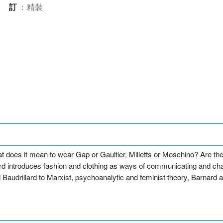
裝訂
：
精裝
t does it mean to wear Gap or Gaultier, Milletts or Moschino? Are th
ard introduces fashion and clothing as ways of communicating and chall
Baudrillard to Marxist, psychoanalytic and feminist theory, Barnard 