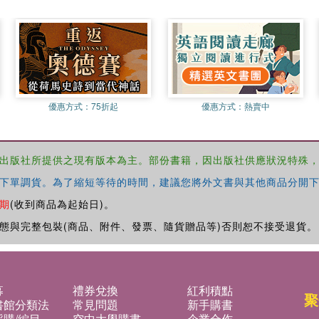
優惠方式：
75折起
優惠方式：
熱賣中
出版社所提供之現有版本為主。部份書籍，因出版社供應狀況特殊
下單調貨。為了縮短等待的時間，建議您將外文書與其他商品分開下
期
(收到商品為起始日)。
態與完整包裝(商品、附件、發票、隨貨贈品等)否則恕不接受退貨。
募
禮券兌換
紅利積點
聚
書館分類法
常見問題
新手購書
購/編目
空中大學購書
企業合作