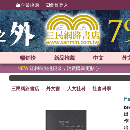
企業採購
會員登入
暢銷榜
新品
推薦
中文
外
NEW
紅利積點抵現金，消費購書更貼心
三民網路書店
外文書
人文社科
社會科學
F
IS
出
出