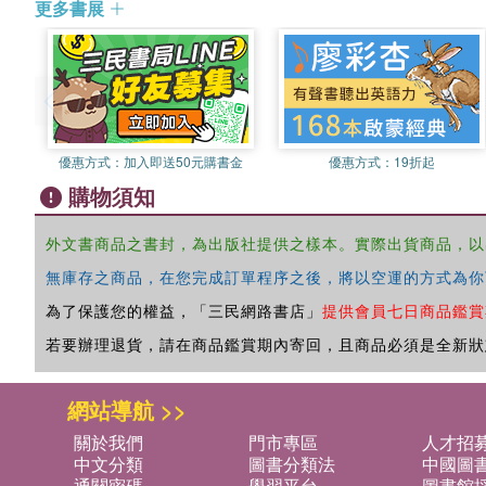
更多書展
優惠方式：
加入即送50元購書金
優惠方式：
19折起
購物須知
外文書商品之書封，為出版社提供之樣本。實際出貨商品，以
無庫存之商品，在您完成訂單程序之後，將以空運的方式為你
為了保護您的權益，「三民網路書店」
提供會員七日商品鑑賞
若要辦理退貨，請在商品鑑賞期內寄回，且商品必須是全新狀
網站導航 >>
關於我們
門市專區
人才招
中文分類
圖書分類法
中國圖
通關密碼
學習平台
圖書館採