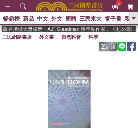
5
暢銷榜
新品
中文
外文
簡體
三民東大
電子書
親子
GO
版界指標大獎肯定！A.F. Steadman 獲年度作家，《史坎德
三民網路書店
外文書
自然科普
科學
、
熱搜：
東野圭吾
高希均教授回憶錄
、
、
、
The Odyssey
父親節
如果歷
評論
、
、
史是一群喵
暑期推薦
國際布克
、
、
獎 臺灣漫遊錄
方念華
台灣的李
、
、
登輝時代
數學女孩：黎曼猜想
偉大的迷走神經