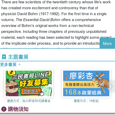
There are few scientists of the twentieth century whose life's work
has created more excitement and controversy than that of
physicist David Bohm (1917-1992). For the first time in a single
volume,
The Essential David Bohm
offers a comprehensive
overview of Bohm's original works from a non-technical
perspective. Including three chapters of previously unpublished
material, each reading has been selected to highlight some aspect
of the implicate order process, and to provide an introduction to one
More
of the most provocative thinkers of our time.
主題書展
更多書展
優惠方式：
加入即送50元購書金
優惠方式：
19折起
購物須知