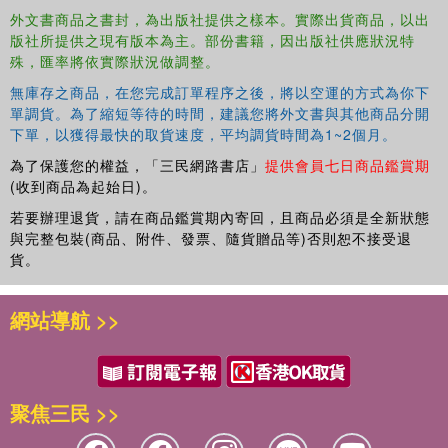
外文書商品之書封，為出版社提供之樣本。實際出貨商品，以出
版社所提供之現有版本為主。部份書籍，因出版社供應狀況特
殊，匯率將依實際狀況做調整。
無庫存之商品，在您完成訂單程序之後，將以空運的方式為你下
單調貨。為了縮短等待的時間，建議您將外文書與其他商品分開
下單，以獲得最快的取貨速度，平均調貨時間為1~2個月。
為了保護您的權益，「三民網路書店」
提供會員七日商品鑑賞期
(收到商品為起始日)。
若要辦理退貨，請在商品鑑賞期內寄回，且商品必須是全新狀態
與完整包裝(商品、附件、發票、隨貨贈品等)否則恕不接受退
貨。
網站導航 >>
聚焦三民 >>