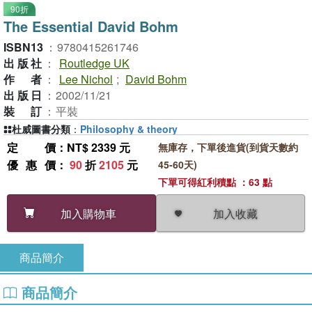
90折
The Essential David Bohm
ISBN13
：
9780415261746
出版社
：
Routledge UK
作者
：
Lee Nichol
;
David Bohm
出版日
：
2002/11/21
裝訂
：
平裝
杜威圖書分類
：
Philosophy & theory
定價
：NT$ 2339 元
無庫存，下單後進貨(到貨天數約
優惠價
：
90
折
2105
元
45-60天)
下單可得紅利積點 ：63 點
加入收藏
加入購物車
商品簡介
商品簡介