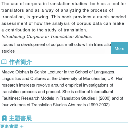
The use of corpora in translation studies, both as a tool for
translators and as a way of analyzing the process of
translation, is growing. This book provides a much-needed
assessment of how the analysis of corpus data can make
a contribution to the study of translation.
Introducing Corpora in Translation Studies:
traces the development of corpus methods within translation
More
studies
defines the types of corpora used for translation research,
作者簡介
discussing their design and application and presenting tools for
extracting and analyzing data
Maeve Olohan is Senior Lecturer in the School of Languages,
examines research potential and methodological limitatis
Linguistics and Cultures at the University of Manchester, UK. Her
considers some uses of corpora by translators and in translator
research interests revolve around empirical investigations of
training
translation process and product. She is editor of Intercultural
features research questions, case studies and discussion points to
Faultlines: Research Models in Translation Studies I (2000) and of
provide a practical guide to using corpora in translation studies.
four volumes of Translation Studies Abstracts (1999-2002).
Offering a comprehensive account of the use of corpora
主題書展
by today's translators and researchers,
Introducing
Corpora in Translation Studies
is the definitive guide to a
更多書展