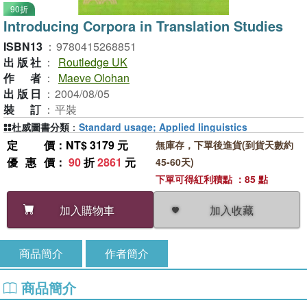
90折
Introducing Corpora in Translation Studies
ISBN13
：
9780415268851
出版社
：
Routledge UK
作者
：
Maeve Olohan
出版日
：
2004/08/05
裝訂
：
平裝
杜威圖書分類
：
Standard usage; Applied linguistics
定價
：NT$ 3179 元
無庫存，下單後進貨(到貨天數約
優惠價
：
90
折
2861
元
45-60天)
下單可得紅利積點 ：85 點
加入收藏
加入購物車
商品簡介
作者簡介
商品簡介