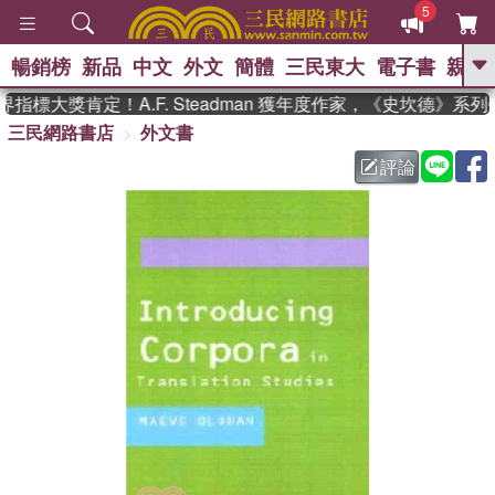
5
暢銷榜
新品
中文
外文
簡體
三民東大
電子書
親子
GO
指標大獎肯定！A.F. Steadman 獲年度作家，《史坎德》系
三民網路書店
外文書
、
熱搜：
東野圭吾
高希均教授回憶錄
、
、
、
The Odyssey
父親節
如果歷
評論
、
、
史是一群喵
暑期推薦
國際布克
、
、
獎 臺灣漫遊錄
方念華
台灣的李
、
、
登輝時代
數學女孩：黎曼猜想
偉大的迷走神經