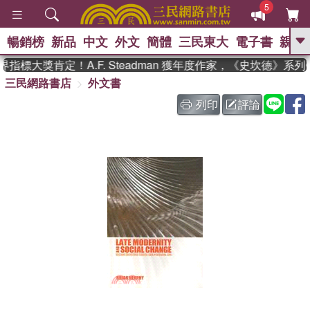
5
暢銷榜
新品
中文
外文
簡體
三民東大
電子書
親子
GO
指標大獎肯定！A.F. Steadman 獲年度作家，《史坎德》系
三民網路書店
外文書
、
熱搜：
東野圭吾
高希均教授回憶錄
、
、
、
The Odyssey
父親節
如果歷
列印
評論
、
、
史是一群喵
暑期推薦
國際布克
、
、
獎 臺灣漫遊錄
方念華
台灣的李
、
、
登輝時代
數學女孩：黎曼猜想
偉大的迷走神經