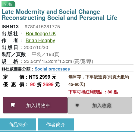
90折
Late Modernity and Social Change ─
Reconstructing Social and Personal Life
ISBN13
：
9780415281775
出版社
：
Routledge UK
作者
：
Brian Heaphy
出版日
：
2007/10/30
裝訂／頁數
：
平裝／193頁
規格
：
23.5cm*15.2cm*1.3cm (高/寬/厚)
杜威圖書分類
：
Social processes
定價
：NT$ 2999 元
無庫存，下單後進貨(到貨天數約
優惠價
：
90
折
2699
元
45-60天)
下單可得紅利積點 ：80 點
加入收藏
加入購物車
商品簡介
作者簡介