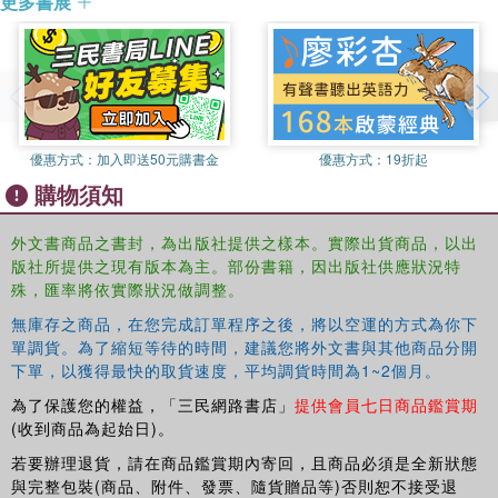
更多書展
With examples from personal life (including self and
identity, relational and intimate life, death, dying and life-
politics) to bring theory to life, this clear and concise new
text on contemporary social theory and social change is
ideal for students of sociology, cultural studies and social
theory.
優惠方式：
加入即送50元購書金
優惠方式：
19折起
購物須知
外文書商品之書封，為出版社提供之樣本。實際出貨商品，以出
版社所提供之現有版本為主。部份書籍，因出版社供應狀況特
殊，匯率將依實際狀況做調整。
無庫存之商品，在您完成訂單程序之後，將以空運的方式為你下
單調貨。為了縮短等待的時間，建議您將外文書與其他商品分開
下單，以獲得最快的取貨速度，平均調貨時間為1~2個月。
為了保護您的權益，「三民網路書店」
提供會員七日商品鑑賞期
(收到商品為起始日)。
若要辦理退貨，請在商品鑑賞期內寄回，且商品必須是全新狀態
與完整包裝(商品、附件、發票、隨貨贈品等)否則恕不接受退