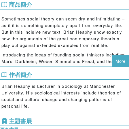
商品簡介
Sometimes social theory can seem dry and intimidating –
as if it is something completely apart from everyday life.
But in this incisive new text, Brian Heaphy show exactly
how the arguments of the great contemporary theorists
play out against extended examples from real life.
Introducing the ideas of founding social thinkers including
More
Marx, Durkheim, Weber, Simmel and Freud, and the work
of key contemporary theorists, among them Lacan,
作者簡介
Foucault, Lyotrad, Baudrillard, Bauman, Giddens and
Beck, the book begins by examining the merits of the 'late
Brian Heaphy is Lecturer in Sociology at Manchester
modernity' thesis against those of the proponents of 'post-
University. His sociological interests include theories of
modernity'. The authors show the wide swoop of influence
social and cultural change and changing patterns of
of 'post-modern' thought and how it has changed the way
personal life.
even its opponents think. It also discusses feminist, queer
and post-colonial ideas about studying modern and post-
主題書展
modern experience.