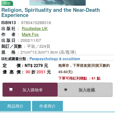
90折
Religion, Spirituality and the Near-Death
Experience
ISBN13
：
9780415288316
出版社
：
Routledge UK
作者
：
Mark Fox
出版日
：
2002/11/07
裝訂／頁數
：
平裝／224頁
規格
：
21cm*13.3cm*1.9cm (高/寬/厚)
杜威圖書分類
：
Parapsychology & occultism
定價
：NT$ 2279 元
無庫存，下單後進貨(到貨天數約
優惠價
：
90
折
2051
元
45-60天)
下單可得紅利積點 ：61 點
加入收藏
加入購物車
商品簡介
作者簡介