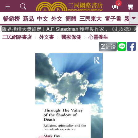
5
暢銷榜
新品
中文
外文
簡體
三民東大
電子書
親子
GO
界指標大獎肯定！A.F. Steadman 獲年度作家，《史坎德》
三民網路書店
外文書
醫療保健
心靈養生
、
熱搜：
東野圭吾
高希均教授回憶錄
、
、
、
The Odyssey
父親節
花開錦
評論
、
、
、
繡
暑期推薦
方念華
台灣的
、
李登輝時代
數學女孩：黎曼猜想
、
、
偉大的迷走神經
如果歷史是一
、
群喵
臺灣漫遊錄