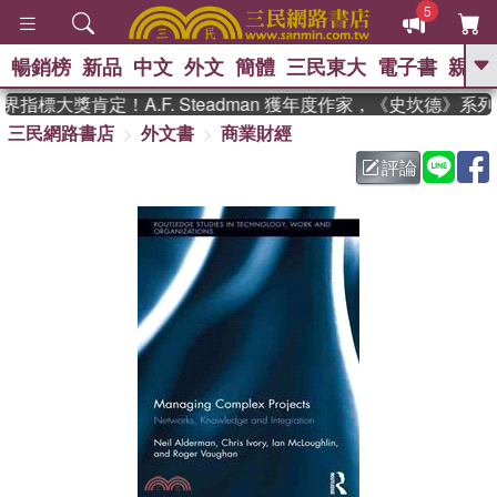
5
暢銷榜
新品
中文
外文
簡體
三民東大
電子書
親子
GO
指標大獎肯定！A.F. Steadman 獲年度作家，《史坎德》系
三民網路書店
外文書
商業財經
、
熱搜：
東野圭吾
高希均教授回憶錄
、
、
、
The Odyssey
父親節
如果歷
評論
、
、
史是一群喵
暑期推薦
國際布克
、
、
獎 臺灣漫遊錄
方念華
台灣的李
、
、
登輝時代
數學女孩：黎曼猜想
偉大的迷走神經