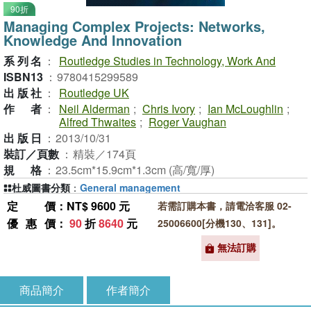
90折
Managing Complex Projects: Networks,
Knowledge And Innovation
系列名
：
Routledge Studies in Technology, Work And
ISBN13
：
9780415299589
出版社
：
Routledge UK
作者
：
Neil Alderman
;
Chris Ivory
;
Ian McLoughlin
;
Alfred Thwaites
;
Roger Vaughan
出版日
：
2013/10/31
裝訂／頁數
：
精裝／174頁
規格
：
23.5cm*15.9cm*1.3cm (高/寬/厚)
杜威圖書分類
：
General management
定價
：NT$ 9600 元
若需訂購本書，請電洽客服 02-
優惠價
：
90
折
8640
元
25006600[分機130、131]。
無法訂購
商品簡介
作者簡介