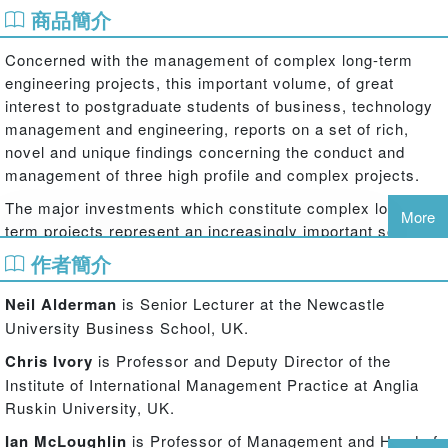
商品簡介
Concerned with the management of complex long-term
engineering projects, this important volume, of great
interest to postgraduate students of business, technology
management and engineering, reports on a set of rich,
novel and unique findings concerning the conduct and
management of three high profile and complex projects.
The major investments which constitute complex long-
More
term projects represent an increasingly important source
of economic activity, often with particularly significant
作者簡介
consequences for economic growth and public policy. This
informative volume expertly contributes to broader
Neil Alderman
is Senior Lecturer at the Newcastle
debates concerning new organizational forms, knowledge
University Business School, UK.
management and organizational learning and the
Chris Ivory
is Professor and Deputy Director of the
management of innovation in project-based settings.
Institute of International Management Practice at Anglia
Ruskin University, UK.
Ian McLoughlin
is Professor of Management and Head of