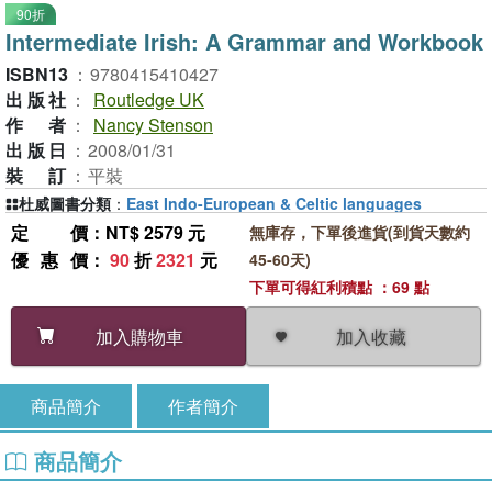
90折
Intermediate Irish: A Grammar and Workbook
ISBN13
：
9780415410427
出版社
：
Routledge UK
作者
：
Nancy Stenson
出版日
：
2008/01/31
裝訂
：
平裝
杜威圖書分類
：
East Indo-European & Celtic languages
定價
：NT$ 2579 元
無庫存，下單後進貨(到貨天數約
優惠價
：
90
折
2321
元
45-60天)
下單可得紅利積點 ：69 點
加入收藏
加入購物車
商品簡介
作者簡介
商品簡介