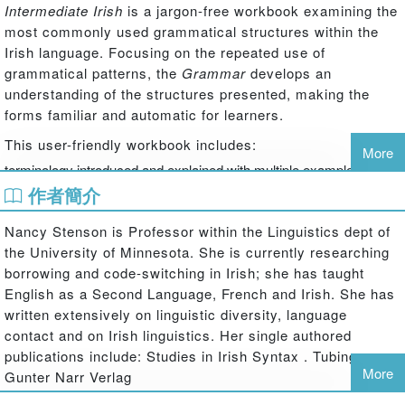
Intermediate Irish
is a jargon-free workbook examining the
most commonly used grammatical structures within the
Irish language. Focusing on the repeated use of
grammatical patterns, the
Grammar
develops an
understanding of the structures presented, making the
forms familiar and automatic for learners.
This user-friendly workbook includes:
More
terminology introduced and explained with multiple examples
exercises in the grammatical forms introduced in the text
作者簡介
translation exercises
Nancy Stenson is Professor within the Linguistics dept of
an exercise key.
the University of Minnesota. She is currently researching
borrowing and code-switching in Irish; she has taught
English as a Second Language, French and Irish. She has
written extensively on linguistic diversity, language
contact and on Irish linguistics. Her single authored
publications include: Studies in Irish Syntax . Tubingen:
More
Gunter Narr Verlag