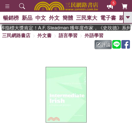
5
暢銷榜
新品
中文
外文
簡體
三民東大
電子書
親子
GO
指標大獎肯定！A.F. Steadman 獲年度作家，《史坎德》系
三民網路書店
外文書
語言學習
外語學習
、
熱搜：
東野圭吾
高希均教授回憶錄
、
、
、
The Odyssey
父親節
如果歷
評論
、
、
史是一群喵
暑期推薦
國際布克
、
、
獎 臺灣漫遊錄
方念華
台灣的李
、
、
登輝時代
數學女孩：黎曼猜想
偉大的迷走神經