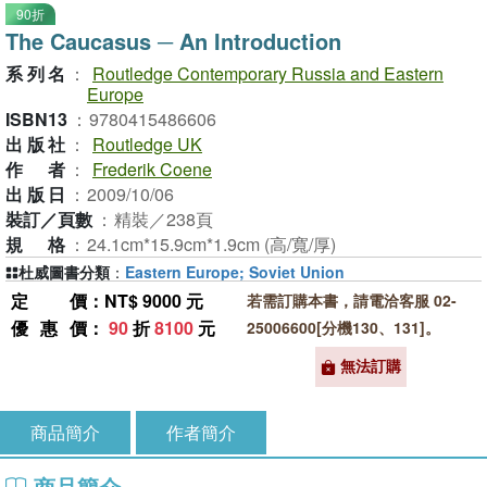
90折
The Caucasus ─ An Introduction
系列名
：
Routledge Contemporary Russia and Eastern
Europe
ISBN13
：
9780415486606
出版社
：
Routledge UK
作者
：
Frederik Coene
出版日
：
2009/10/06
裝訂／頁數
：
精裝／238頁
規格
：
24.1cm*15.9cm*1.9cm (高/寬/厚)
杜威圖書分類
：
Eastern Europe; Soviet Union
定價
：NT$ 9000 元
若需訂購本書，請電洽客服 02-
優惠價
：
90
折
8100
元
25006600[分機130、131]。
無法訂購
商品簡介
作者簡介
商品簡介