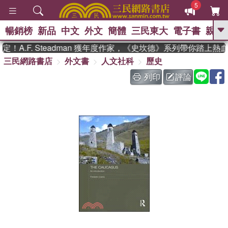
5
暢銷榜
新品
中文
外文
簡體
三民東大
電子書
親子
GO
A.F. Steadman 獲年度作家，《史坎德》系列帶你踏上熱血
三民網路書店
外文書
人文社科
歷史
、
熱搜：
東野圭吾
高希均教授回憶錄
、
、
、
The Odyssey
父親節
如果歷
列印
評論
、
、
史是一群喵
暑期推薦
國際布克
、
、
獎 臺灣漫遊錄
方念華
台灣的李
、
、
登輝時代
數學女孩：黎曼猜想
偉大的迷走神經