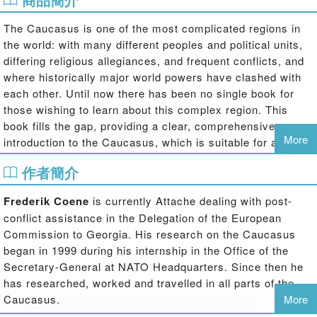
The Caucasus is one of the most complicated regions in
the world: with many different peoples and political units,
differing religious allegiances, and frequent conflicts, and
where historically major world powers have clashed with
each other. Until now there has been no single book for
those wishing to learn about this complex region. This
book fills the gap, providing a clear, comprehensive
More
introduction to the Caucasus, which is suitable for all
readers. It covers the geography; the historical
作者簡介
development of the region; economics; politics and
government; population; religion and society; culture and
Frederik Coene
is currently Attache dealing with post-
traditions; alongside its conflicts and international
conflict assistance in the Delegation of the European
relations. Written throughout in an accessible style, it
Commission to Georgia. His research on the Caucasus
requires no prior knowledge of the Caucasus. The book
began in 1999 during his internship in the Office of the
will be invaluable for those researching specific issues, as
Secretary-General at NATO Headquarters. Since then he
well as for readers needing a thorough introduction to the
has researched, worked and travelled in all parts of the
region.
Caucasus.
More