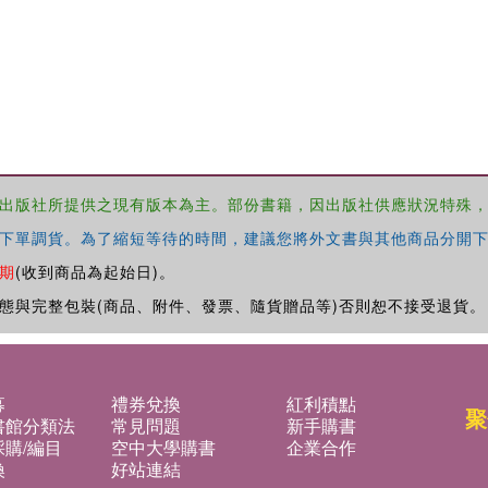
出版社所提供之現有版本為主。部份書籍，因出版社供應狀況特殊
下單調貨。為了縮短等待的時間，建議您將外文書與其他商品分開下
期
(收到商品為起始日)。
態與完整包裝(商品、附件、發票、隨貨贈品等)否則恕不接受退貨。
募
禮券兌換
紅利積點
聚
書館分類法
常見問題
新手購書
購/編目
空中大學購書
企業合作
換
好站連結