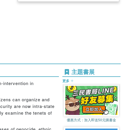
主題書展
更多
-intervention in
tizens can organize and
curity are now intra-state
lly examine the tenets of
優惠方式：
加入即送50元購書金
cases of genocide, ethnic