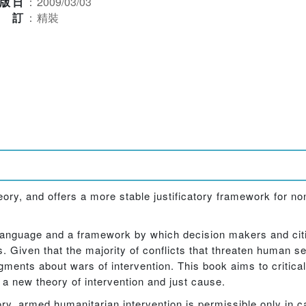
版日
：
2009/03/03
裝訂
：
精裝
ory, and offers a more stable justificatory framework for non
a language and a framework by which decision makers and ci
s. Given that the majority of conflicts that threaten human se
dgments about wars of intervention. This book aims to critica
 a new theory of intervention and just cause.
ory, armed humanitarian intervention is permissible only in 