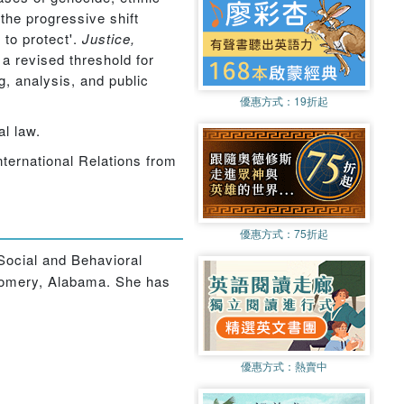
the progressive shift
 to protect'.
Justice,
 a revised threshold for
g, analysis, and public
優惠方式：
19折起
al law.
nternational Relations from
優惠方式：
75折起
Social and Behavioral
tgomery, Alabama. She has
優惠方式：
熱賣中