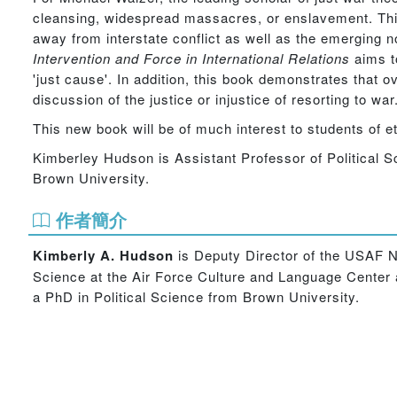
cleansing, widespread massacres, or enslavement. This b
away from interstate conflict as well as the emerging no
Intervention and Force in International Relations
aims to
'just cause'. In addition, this book demonstrates that o
discussion of the justice or injustice of resorting to war
This new book will be of much interest to students of eth
Kimberley Hudson is Assistant Professor of Political S
Brown University.
作者簡介
Kimberly A. Hudson
is Deputy Director of the USAF N
Science at the Air Force Culture and Language Center
a PhD in Political Science from Brown University.