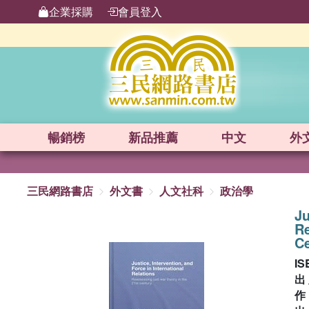
企業採購
會員登入
暢銷榜
新品
推薦
中文
外
三民網路書店
外文書
人文社科
政治學
Ju
Re
C
IS
出