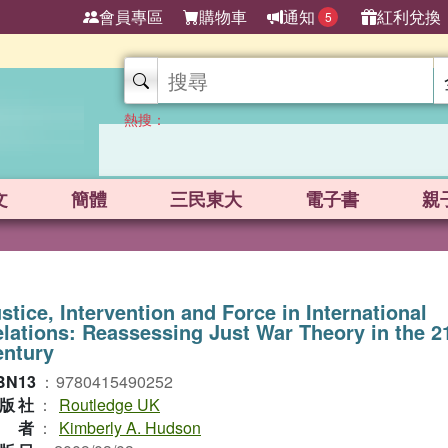
會員專區
購物車
通知
紅利兌換
5
熱搜：
文
簡體
三民東大
電子書
親
stice, Intervention and Force in International
lations: Reassessing Just War Theory in the 2
entury
BN13
：
9780415490252
版社
：
Routledge UK
作者
：
Kimberly A. Hudson