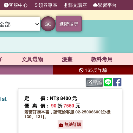
客服中心
領券專區
藝文講座
學習平台
進階搜尋
GO
子
文具選物
漫畫
教科考用
165反詐騙
評論
1st
定價
：NT$ 8400 元
優惠價
：
90
折
7560
元
若需訂購本書，請電洽客服 02-25006600[分機
130、131]。
無法訂購