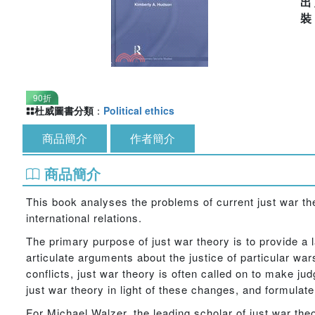
出
90折
杜威圖書分類
：
Political ethics
商品簡介
作者簡介
商品簡介
This book analyses the problems of current just war the
international relations.
The primary purpose of just war theory is to provide 
articulate arguments about the justice of particular war
conflicts, just war theory is often called on to make ju
just war theory in light of these changes, and formulate
For Michael Walzer, the leading scholar of just war the