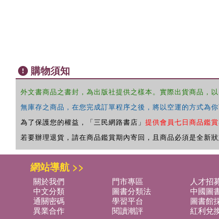
購物須知
外文書商品之書封，為出版社提供之樣本。實際出貨商品，以
無庫存之商品，在您完成訂單程序之後，將以空運的方式為你
為了保護您的權益，「三民網路書店」
提供會員七日商品鑑賞
若要辦理退貨，請在商品鑑賞期內寄回，且商品必須是全新狀
網站導航 >>
關於我們
門市專區
人才招
中文分類
圖書分類法
中國圖
通關密碼
學習平台
圖書館採
異業合作
閱讀潮評
紅利兌