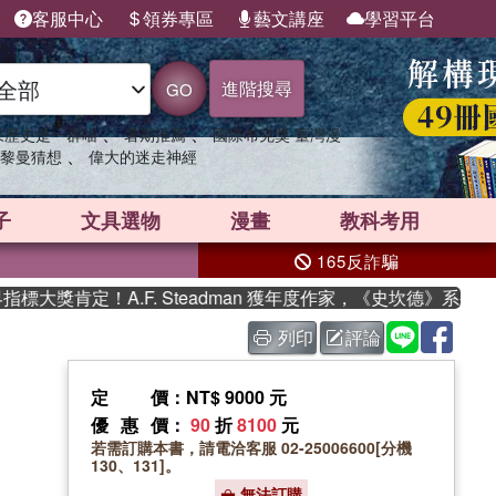
客服中心
領券專區
藝文講座
學習平台
進階搜尋
GO
、
、
果歷史是一群喵
暑期推薦
國際布克獎 臺灣漫
、
黎曼猜想
偉大的迷走神經
子
文具選物
漫畫
教科考用
165反詐騙
獎肯定！A.F. Steadman 獲年度作家，《史坎德》系列帶你
列印
評論
定價
：NT$ 9000 元
優惠價
：
90
折
8100
元
若需訂購本書，請電洽客服 02-25006600[分機
130、131]。
無法訂購