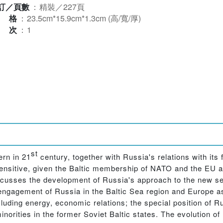
訂／頁數
：
精裝／227頁
規格
：
23.5cm*15.9cm*1.3cm (高/寬/厚)
版次
：
1
st
rn in 21
century, together with Russia's relations with its
ly sensitive, given the Baltic membership of NATO and the EU 
discusses the development of Russia's approach to the new se
engagement of Russia in the Baltic Sea region and Europe a
ncluding energy, economic relations; the special position of R
norities in the former Soviet Baltic states. The evolution of