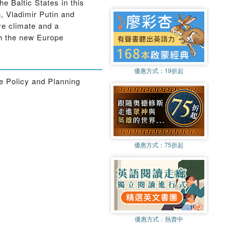
e Baltic States in this
, Vladimir Putin and
ve climate and a
th the new Europe
優惠方式：
19折起
e Policy and Planning
優惠方式：
75折起
優惠方式：
熱賣中