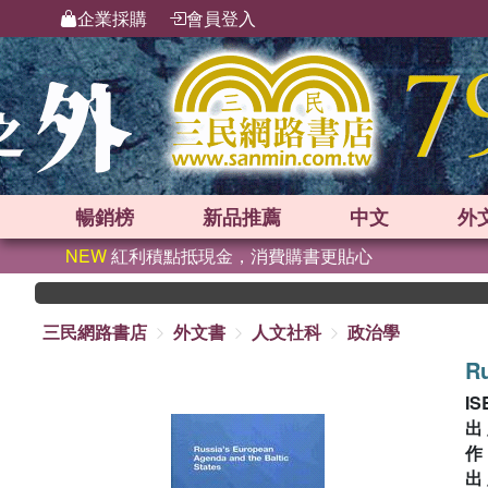
企業採購
會員登入
暢銷榜
新品
推薦
中文
外
NEW
紅利積點抵現金，消費購書更貼心
三民網路書店
外文書
人文社科
政治學
Ru
IS
出
出