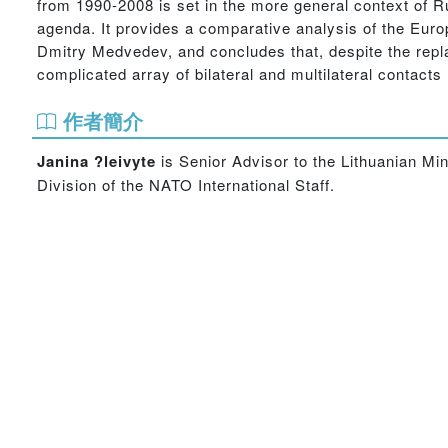
from 1990-2008 is set in the more general context of Ru
agenda. It provides a comparative analysis of the Europ
Dmitry Medvedev, and concludes that, despite the repl
complicated array of bilateral and multilateral contact
作者簡介
Janina ?leivyte
is Senior Advisor to the Lithuanian Mi
Division of the NATO International Staff.