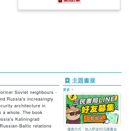
主題書展
更多
 former Soviet neighbours -
and Russia's increasingly
curity architecture in
s a whole. The book
ussia's Kaliningrad
 Russian-Baltic relations
優惠方式：
加入即送50元購書金