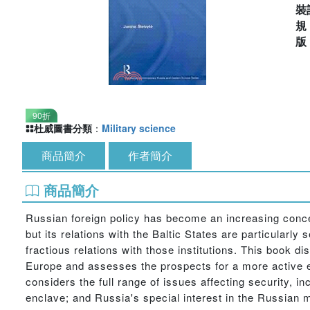
裝
90折
杜威圖書分類
：
Military science
商品簡介
作者簡介
商品簡介
Russian foreign policy has become an increasing conce
but its relations with the Baltic States are particular
fractious relations with those institutions. This book 
Europe and assesses the prospects for a more active 
considers the full range of issues affecting security, i
enclave; and Russia's special interest in the Russian mi