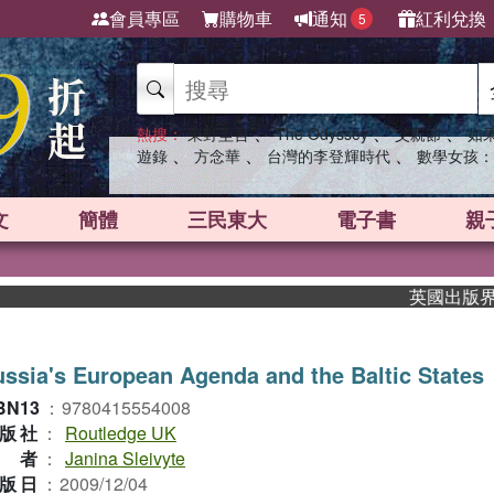
會員專區
購物車
通知
紅利兌換
5
、
、
、
熱搜：
東野圭吾
The Odyssey
父親節
如
、
、
、
遊錄
方念華
台灣的李登輝時代
數學女孩：
文
簡體
三民東大
電子書
親
英國出版界指標大
ssia's European Agenda and the Baltic States
BN13
：
9780415554008
版社
：
Routledge UK
作者
：
Janina Sleivyte
版日
：
2009/12/04