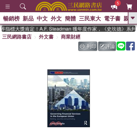
5
暢銷榜
新品
中文
外文
簡體
三民東大
電子書
親子
GO
指標大獎肯定！A.F. Steadman 獲年度作家，《史坎德》系
三民網路書店
外文書
商業財經
、
、
熱搜：
東野圭吾
The Odyssey
、
、
父親節
如果歷史是一群喵
暑期
列印
評論
、
、
推薦
國際布克獎 臺灣漫遊錄
方
、
、
念華
台灣的李登輝時代
數學女
、
孩：黎曼猜想
偉大的迷走神經