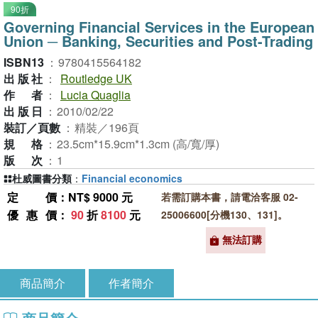
90折
Governing Financial Services in the European
Union ─ Banking, Securities and Post-Trading
ISBN13
：
9780415564182
出版社
：
Routledge UK
作者
：
Lucia Quaglia
出版日
：
2010/02/22
裝訂／頁數
：
精裝／196頁
規格
：
23.5cm*15.9cm*1.3cm (高/寬/厚)
版次
：
1
杜威圖書分類
：
Financial economics
定價
：NT$ 9000 元
若需訂購本書，請電洽客服 02-
優惠價
：
90
折
8100
元
25006600[分機130、131]。
無法訂購
商品簡介
作者簡介