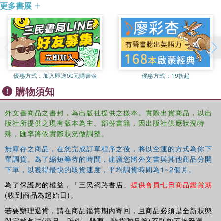
services regulation in the EU based on an extensive programme of
更多書展
interviews with policy makers and stakeholders across Europe, the
book will be of great topical interest to students and scholars of
European Union studies, political science and political economy.
優惠方式：
加入即送50元購書金
優惠方式：
19折起
購物須知
外文書商品之書封，為出版社提供之樣本。實際出貨商品，以出
版社所提供之現有版本為主。部份書籍，因出版社供應狀況特
殊，匯率將依實際狀況做調整。
無庫存之商品，在您完成訂單程序之後，將以空運的方式為你下
單調貨。為了縮短等待的時間，建議您將外文書與其他商品分開
下單，以獲得最快的取貨速度，平均調貨時間為1~2個月。
為了保護您的權益，「三民網路書店」
提供會員七日商品鑑賞期
(收到商品為起始日)。
若要辦理退貨，請在商品鑑賞期內寄回，且商品必須是全新狀態
與完整包裝(商品、附件、發票、隨貨贈品等)否則恕不接受退