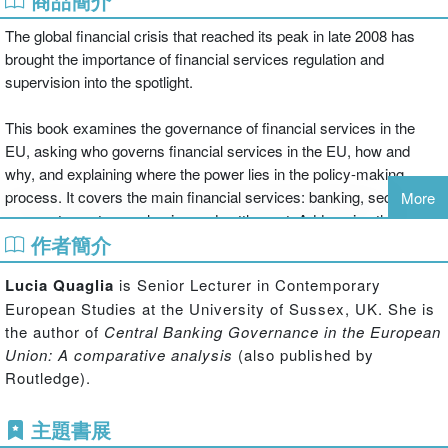
商品簡介
The global financial crisis that reached its peak in late 2008 has
brought the importance of financial services regulation and
supervision into the spotlight.
This book examines the governance of financial services in the
EU, asking who governs financial services in the EU, how and
why, and explaining where the power lies in the policy-making
process. It covers the main financial services: banking, securities,
More
payments systems, clearing and settlement. Addressing the
作者簡介
politics and public policy aspects of financial market integration,
regulation and supervision in the European Union, this book
Lucia Quaglia
is Senior Lecturer in Contemporary
conducts a theoretically-informed and empirically-grounded
European Studies at the University of Sussex, UK. She is
analysis of financial services governance from the establishment of
the author of
Central Banking Governance in the European
Economic and Monetary Union (1999) and the launch of the
Union: A comparative analysis
(also published by
Financial Services Action Plan (1999), to date. It also assesses the
Routledge).
EU responses to the global financial crisis.
主題書展
Providing a reliable and unique insight into the politics of financial