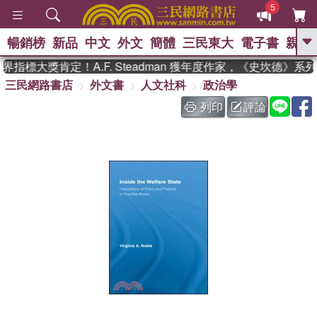
5
暢銷榜
新品
中文
外文
簡體
三民東大
電子書
親子
GO
指標大獎肯定！A.F. Steadman 獲年度作家，《史坎德》系
三民網路書店
外文書
人文社科
政治學
、
熱搜：
東野圭吾
高希均教授回憶錄
、
、
、
The Odyssey
父親節
如果歷
列印
評論
、
、
史是一群喵
暑期推薦
國際布克
、
、
獎 臺灣漫遊錄
方念華
台灣的李
、
、
登輝時代
數學女孩：黎曼猜想
偉大的迷走神經