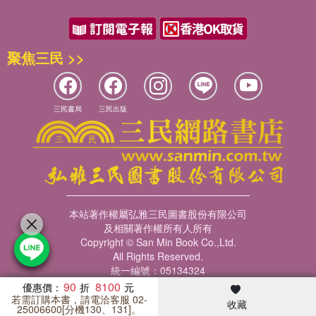
聚焦三民 >>
三民書局
三民出版
本站著作權屬弘雅三民圖書股份有限公司
及相關著作權所有人所有
Copyright © San Min Book Co.,Ltd.
All Rights Reserved.
統一編號：05134324
90
8100
優惠價：
若需訂購本書，請電洽客服 02-
收藏
暢銷榜
客服中心
收藏
瀏覽紀錄
會員專區
25006600[分機130、131]。