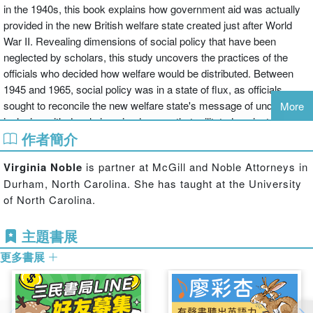
in the 1940s, this book explains how government aid was actually
provided in the new British welfare state created just after World
War II. Revealing dimensions of social policy that have been
neglected by scholars, this study uncovers the practices of the
officials who decided how welfare would be distributed. Between
1945 and 1965, social policy was in a state of flux, as officials
sought to reconcile the new welfare state's message of unqualified
More
inclusion with deeply ingrained norms that militated against
作者簡介
providing state aid to working-age men, to women who had even a
tenuous connection to a male wage-earner, or to black and Asian
Virginia Noble
is partner at McGill and Noble Attorneys in
immigrants who lacked an authentic "British" identity. Fusing the
Durham, North Carolina. She has taught at the University
rationales of the poor law and the technologies of the modern
of North Carolina.
bureaucratic state, various government branches tried to shape the
behavior and attitudes of those seeking benefits. These
主題書展
mechanisms of welfare distribution created a bureaucratic
language and logic that foreshadowed the more publicized,
更多書展
politicized anxieties that would surface as the welfare state itself
came under attack later in the 20th century.