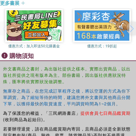
更多書展
Montfort University, Leicester and was Senior Lecturer of
American history at the University of Lincoln between
2004-2008. He received a PhD (history) from the
University of Maine in 1993.
優惠方式：
加入即送50元購書金
優惠方式：
19折起
購物須知
外文書商品之書封，為出版社提供之樣本。實際出貨商品，以出
版社所提供之現有版本為主。部份書籍，因出版社供應狀況特
殊，匯率將依實際狀況做調整。
無庫存之商品，在您完成訂單程序之後，將以空運的方式為你下
單調貨。為了縮短等待的時間，建議您將外文書與其他商品分開
下單，以獲得最快的取貨速度，平均調貨時間為1~2個月。
為了保護您的權益，「三民網路書店」
提供會員七日商品鑑賞期
(收到商品為起始日)。
若要辦理退貨，請在商品鑑賞期內寄回，且商品必須是全新狀態
與完整包裝(商品、附件、發票、隨貨贈品等)否則恕不接受退