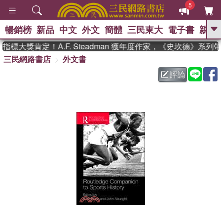
5
暢銷榜
新品
中文
外文
簡體
三民東大
電子書
親子
GO
標大獎肯定！A.F. Steadman 獲年度作家，《史坎德》系列
三民網路書店
外文書
、
熱搜：
東野圭吾
高希均教授回憶錄
、
、
、
The Odyssey
父親節
如果歷
評論
、
、
史是一群喵
暑期推薦
國際布克
、
、
獎 臺灣漫遊錄
方念華
台灣的李
、
、
登輝時代
數學女孩：黎曼猜想
偉大的迷走神經