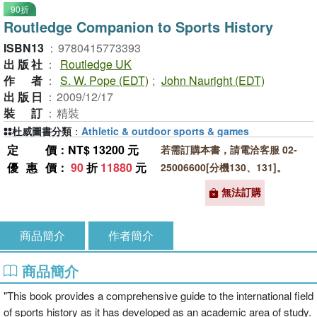
90折
Routledge Companion to Sports History
ISBN13
：
9780415773393
出版社
：
Routledge UK
作者
：
S. W. Pope (EDT)
;
John Nauright (EDT)
出版日
：
2009/12/17
裝訂
：
精裝
杜威圖書分類
：
Athletic & outdoor sports & games
定價
：NT$ 13200 元
若需訂購本書，請電洽客服 02-
優惠價
：
90
折
11880
元
25006600[分機130、131]。
無法訂購
商品簡介
作者簡介
商品簡介
"This book provides a comprehensive guide to the international field
of sports history as it has developed as an academic area of study.