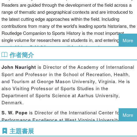
Readers are guided through the development of the field across a
range of thematic and geographical contexts and are introduced to
the latest cutting edge approaches within the field. Including
contributions from many of the world's leading sports historians, the
Routledge Companion to Sports History is the most important
single volume for researchers and students in, and entering, the
More
sports history field. It is an essential guide to contemporary
作者簡介
research themes, to new ways of doing sports history, and to the
theoretical and methodological foundations of this most fascinating
John Nauright
is Director of the Academy of International
of subjects."--BOOK JACKET.
Sport and Professor in the School of Recreation, Health,
and Tourism at George Mason University, Virginia. He is
also Visiting Professor of Sports Studies in the
Department of Sports Science at Aarhus University,
Denmark.
S. W. Pope
is Director of the International Center for
More
Performance Excellence at West Virginia University.
During 2003 he was a Leverhulme Research Fellow at the
主題書展
International Centre for Sport History and Culture, De