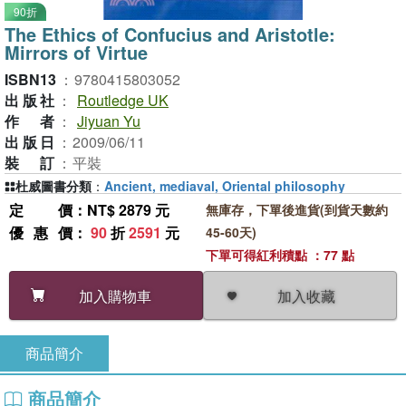
90折
The Ethics of Confucius and Aristotle:
Mirrors of Virtue
ISBN13
：
9780415803052
出版社
：
Routledge UK
作者
：
Jiyuan Yu
出版日
：
2009/06/11
裝訂
：
平裝
杜威圖書分類
：
Ancient, mediaval, Oriental philosophy
定價
：NT$ 2879 元
無庫存，下單後進貨(到貨天數約
優惠價
：
90
折
2591
元
45-60天)
下單可得紅利積點 ：77 點
加入收藏
加入購物車
商品簡介
商品簡介