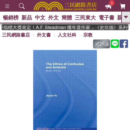
5
暢銷榜
新品
中文
外文
簡體
三民東大
電子書
親子
GO
標大獎肯定！A.F. Steadman 獲年度作家，《史坎德》系
三民網路書店
外文書
人文社科
宗教
、
熱搜：
東野圭吾
高希均教授回憶錄
、
、
、
The Odyssey
父親節
如果歷
評論
、
、
史是一群喵
暑期推薦
國際布克
、
、
獎 臺灣漫遊錄
方念華
台灣的李
、
、
登輝時代
數學女孩：黎曼猜想
偉大的迷走神經