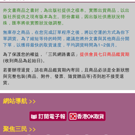
外文書商品之書封，為出版社提供之樣本。實際出貨商品，以出
版社所提供之現有版本為主。部份書籍，因出版社供應狀況特
殊，匯率將依實際狀況做調整。
無庫存之商品，在您完成訂單程序之後，將以空運的方式為你下
單調貨。為了縮短等待的時間，建議您將外文書與其他商品分開
下單，以獲得最快的取貨速度，平均調貨時間為1~2個月。
為了保護您的權益，「三民網路書店」
提供會員七日商品鑑賞期
(收到商品為起始日)。
若要辦理退貨，請在商品鑑賞期內寄回，且商品必須是全新狀態
與完整包裝(商品、附件、發票、隨貨贈品等)否則恕不接受退
貨。
網站導航 >>
聚焦三民 >>