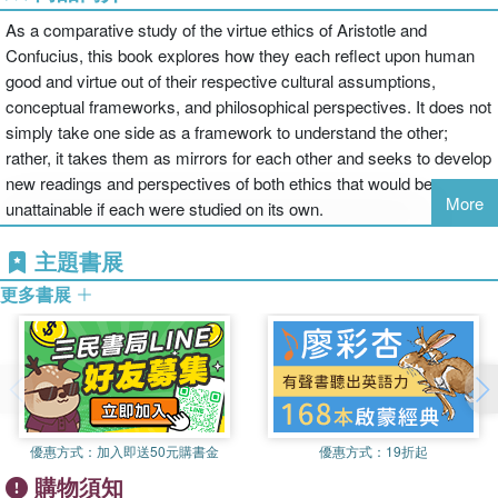
As a comparative study of the virtue ethics of Aristotle and
Confucius, this book explores how they each reflect upon human
good and virtue out of their respective cultural assumptions,
conceptual frameworks, and philosophical perspectives. It does not
simply take one side as a framework to understand the other;
rather, it takes them as mirrors for each other and seeks to develop
new readings and perspectives of both ethics that would be
More
unattainable if each were studied on its own.
主題書展
更多書展
優惠方式：
加入即送50元購書金
優惠方式：
19折起
購物須知