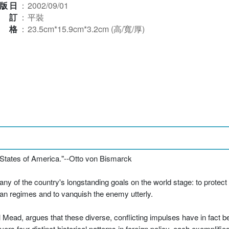
版日
：
2002/09/01
裝訂
：
平裝
規格
：
23.5cm*15.9cm*3.2cm (高/寬/厚)
 States of America."--Otto von Bismarck
 of the country's longstanding goals on the world stage: to protect 
ian regimes and to vanquish the enemy utterly.
 Mead, argues that these diverse, conflicting impulses have in fact b
 four distinct historical patterns in foreign policy, each exemplifie