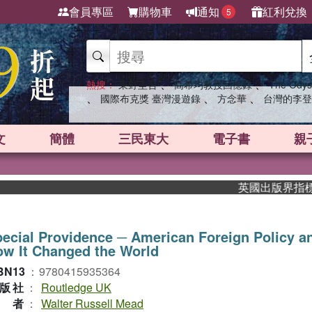
會員專區
購物車
通知
紅利兌換
5
、
、
熱搜：
東野圭吾
高希均教授回憶錄
The Odys
、
、
、
國際布克獎 臺灣漫遊錄
方念華
台灣的李登
文
簡體
三民東大
電子書
親
英國出版界指標大獎肯
ecial Providence ─ American Foreign Policy a
w It Changed the World
BN13
：
9780415935364
版社
：
Routledge UK
作者
：
Walter Russell Mead