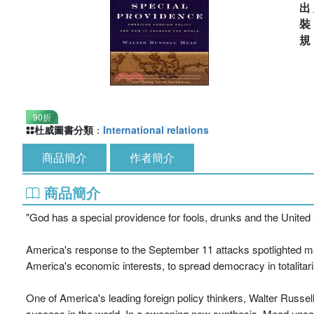
出
90折
杜威圖書分類
：
International relations
商品簡介
作者簡介
商品簡介
"God has a special providence for fools, drunks and the United
America's response to the September 11 attacks spotlighted many
America's economic interests, to spread democracy in totalitar
One of America's leading foreign policy thinkers, Walter Russell
success in the world. In a sweeping new synthesis, Mead uncovers