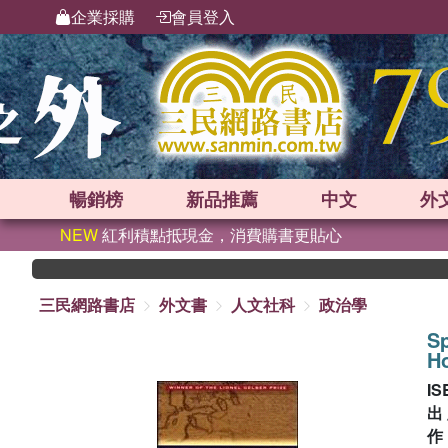
企業採購
會員登入
暢銷榜
新品
推薦
中文
外
NEW
紅利積點抵現金，消費購書更貼心
三民網路書店
外文書
人文社科
政治學
Sp
Ho
IS
出