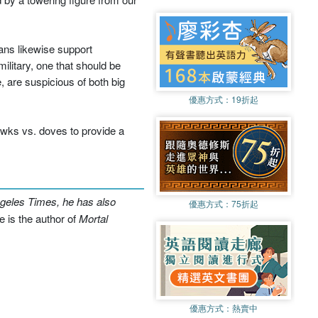
ans likewise support
ilitary, one that should be
, are suspicious of both big
優惠方式：
19折起
awks vs. doves to provide a
geles Times, he has also
優惠方式：
75折起
e is the author of
Mortal
優惠方式：
熱賣中