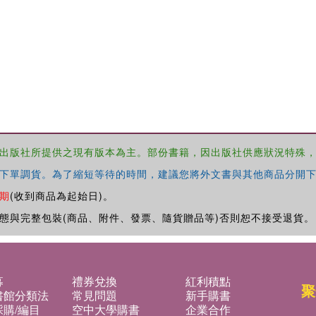
出版社所提供之現有版本為主。部份書籍，因出版社供應狀況特殊
下單調貨。為了縮短等待的時間，建議您將外文書與其他商品分開下
期
(收到商品為起始日)。
態與完整包裝(商品、附件、發票、隨貨贈品等)否則恕不接受退貨。
募
禮券兌換
紅利積點
聚
書館分類法
常見問題
新手購書
購/編目
空中大學購書
企業合作