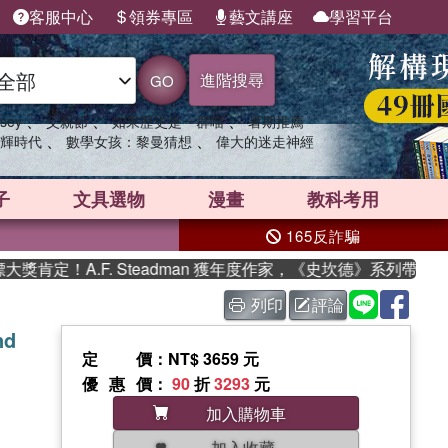
客服中心
領券專區
藝文講座
學習平台
進階搜尋
GO
、
、
、
sey
父親節
如果歷史是一群喵
暑期推薦
、
、
輝時代
數學女孩：黎曼猜想
偉大的迷走神經
子
文具選物
漫畫
教科考用
165反詐騙
定！A.F. Steadman 獲年度作家，《史坎德》系列帶你踏上
列印
評論
nd
定價
：NT$ 3659 元
優惠價
：
90
折
3293
元
加入購物車
加入收藏