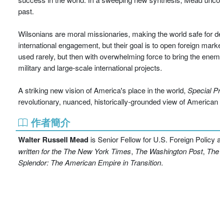
past.
Wilsonians are moral missionaries, making the world safe for d
international engagement, but their goal is to open foreign mar
used rarely, but then with overwhelming force to bring the enemy
military and large-scale international projects.
A striking new vision of America's place in the world,
Special P
revolutionary, nuanced, historically-grounded view of American f
作者簡介
Walter Russell Mead
is Senior Fellow for U.S. Foreign Policy a
written for the The New York Times
,
The Washington Post
,
The 
Splendor: The
American Empire in Transition
.