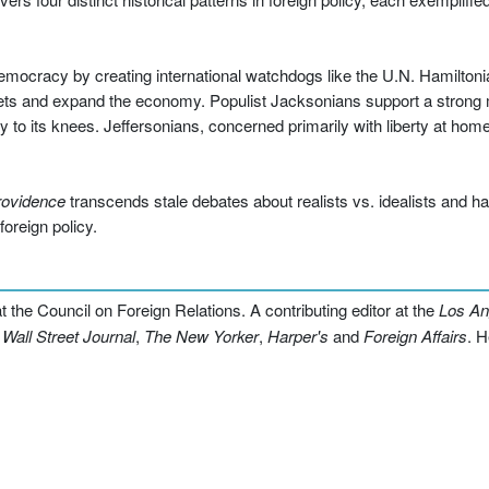
emocracy by creating international watchdogs like the U.N. Hamiltoni
kets and expand the economy. Populist Jacksonians support a strong m
 to its knees. Jeffersonians, concerned primarily with liberty at home
rovidence
transcends stale debates about realists vs. idealists and h
oreign policy.
t the Council on Foreign Relations. A contributing editor at the
Los An
Wall Street Journal
,
The New Yorker
,
Harper's
and
Foreign Affairs
. H