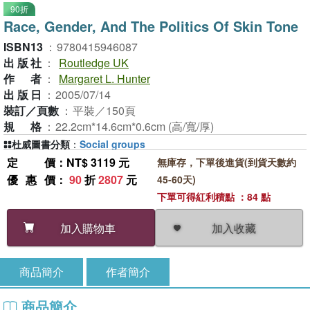
90折
Race, Gender, And The Politics Of Skin Tone
ISBN13
：
9780415946087
出版社
：
Routledge UK
作者
：
Margaret L. Hunter
出版日
：
2005/07/14
裝訂／頁數
：
平裝／150頁
規格
：
22.2cm*14.6cm*0.6cm (高/寬/厚)
杜威圖書分類
：
Social groups
定價
：NT$ 3119 元
無庫存，下單後進貨(到貨天數約
優惠價
：
90
折
2807
元
45-60天)
下單可得紅利積點 ：84 點
加入收藏
加入購物車
商品簡介
作者簡介
商品簡介