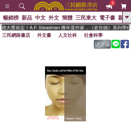
5
暢銷榜
新品
中文
外文
簡體
三民東大
電子書
親子
GO
大獎肯定！A.F. Steadman 獲年度作家，《史坎德》系列帶
三民網路書店
外文書
人文社科
社會科學
、
熱搜：
東野圭吾
高希均教授回憶錄
、
、
、
The Odyssey
父親節
如果歷
評論
、
、
史是一群喵
暑期推薦
國際布克
、
、
獎 臺灣漫遊錄
方念華
台灣的李
、
、
登輝時代
數學女孩：黎曼猜想
偉大的迷走神經