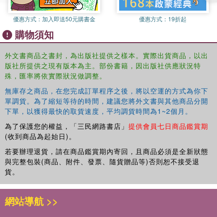
優惠方式：
加入即送50元購書金
優惠方式：
19折起
購物須知
外文書商品之書封，為出版社提供之樣本。實際出貨商品，以出
版社所提供之現有版本為主。部份書籍，因出版社供應狀況特
殊，匯率將依實際狀況做調整。
無庫存之商品，在您完成訂單程序之後，將以空運的方式為你下
單調貨。為了縮短等待的時間，建議您將外文書與其他商品分開
下單，以獲得最快的取貨速度，平均調貨時間為1~2個月。
為了保護您的權益，「三民網路書店」
提供會員七日商品鑑賞期
(收到商品為起始日)。
若要辦理退貨，請在商品鑑賞期內寄回，且商品必須是全新狀態
與完整包裝(商品、附件、發票、隨貨贈品等)否則恕不接受退
貨。
網站導航 >>