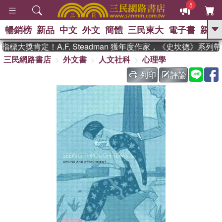
5
暢銷榜
新品
中文
外文
簡體
三民東大
電子書
親子
GO
標大獎肯定！A.F. Steadman 獲年度作家，《史坎德》系列
三民網路書店
外文書
人文社科
心理學
、
、
熱搜：
東野圭吾
The Odyssey
、
、
父親節
如果歷史是一群喵
暑期
列印
評論
、
、
推薦
國際布克獎 臺灣漫遊錄
方
、
、
念華
台灣的李登輝時代
數學女
、
孩：黎曼猜想
偉大的迷走神經