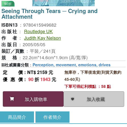
90折
Seeing Through Tears ─ Crying and
Attachment
ISBN13
：
9780415949682
出版社
：
Routledge UK
作者
：
Judith Kay Nelson
出版日
：
2005/05/05
裝訂／頁數
：
平裝／241頁
規格
：
22.2cm*14.6cm*1.9cm (高/寬/厚)
杜威圖書分類
：
Perception, movement, emotions, drives
定價
：NT$ 2159 元
無庫存，下單後進貨(到貨天數約
優惠價
：
90
折
1943
元
45-60天)
下單可得紅利積點 ：58 點
加入收藏
加入購物車
商品簡介
作者簡介