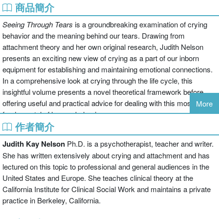
商品簡介
Seeing Through Tears
is a groundbreaking examination of crying
behavior and the meaning behind our tears. Drawing from
attachment theory and her own original research, Judith Nelson
presents an exciting new view of crying as a part of our inborn
equipment for establishing and maintaining emotional connections.
In a comprehensive look at crying through the life cycle, this
insightful volume presents a novel theoretical framework before
offering useful and practical advice for dealing with this most
More
fundamental of human behaviors.
作者簡介
Judith Kay Nelson
Ph.D.
is a psychotherapist, teacher and writer.
She has written extensively about crying and attachment and has
lectured on this topic to professional and general audiences in the
United States and Europe. She teaches clinical theory at the
California Institute for Clinical Social Work and maintains a private
practice in Berkeley, California.