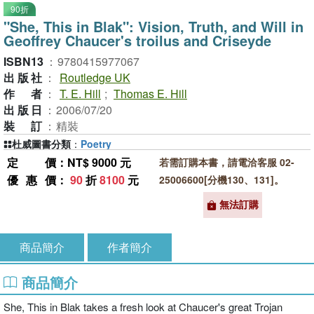
90折
"She, This in Blak": Vision, Truth, and Will in
Geoffrey Chaucer's troilus and Criseyde
ISBN13
：
9780415977067
出版社
：
Routledge UK
作者
：
T. E. Hill
;
Thomas E. Hill
出版日
：
2006/07/20
裝訂
：
精裝
杜威圖書分類
：
Poetry
定價
：NT$ 9000 元
若需訂購本書，請電洽客服 02-
優惠價
：
90
折
8100
元
25006600[分機130、131]。
無法訂購
商品簡介
作者簡介
商品簡介
She, This in Blak takes a fresh look at Chaucer's great Trojan