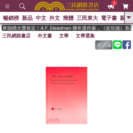
5
暢銷榜
新品
中文
外文
簡體
三民東大
電子書
親子
GO
指標大獎肯定！A.F. Steadman 獲年度作家，《史坎德》
三民網路書店
外文書
文學
文學選集
、
熱搜：
東野圭吾
高希均教授回憶錄
、
、
、
The Odyssey
父親節
如果歷
評論
、
、
史是一群喵
暑期推薦
國際布克
、
、
獎 臺灣漫遊錄
方念華
台灣的李
、
、
登輝時代
數學女孩：黎曼猜想
偉大的迷走神經