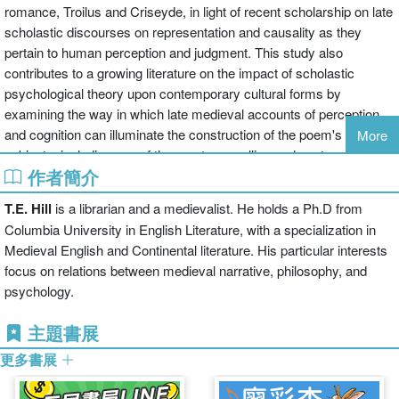
romance, Troilus and Criseyde, in light of recent scholarship on late
scholastic discourses on representation and causality as they
pertain to human perception and judgment. This study also
contributes to a growing literature on the impact of scholastic
psychological theory upon contemporary cultural forms by
examining the way in which late medieval accounts of perception
and cognition can illuminate the construction of the poem's
More
subjects, including one of the most compelling and controversial
作者簡介
figures in medieval literature, Chaucer's Criseyde. By examining
Chaucer's depiction of Troilus, Pandarus, and Criseyde within this
T.E. Hill
is a librarian and a medievalist. He holds a Ph.D from
contemporary cultural context, She, This in Blak offers a better
Columbia University in English Literature, with a specialization in
grounded and more historically illuminating view of the poem than is
Medieval English and Continental literature. His particular interests
provided by psychological readings based on modern
focus on relations between medieval narrative, philosophy, and
constructions of intentionality.
psychology.
主題書展
更多書展