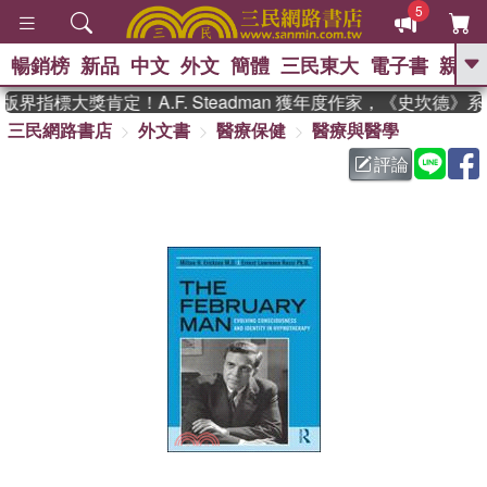
5
暢銷榜
新品
中文
外文
簡體
三民東大
電子書
親子
GO
界指標大獎肯定！A.F. Steadman 獲年度作家，《史坎德》
三民網路書店
外文書
醫療保健
醫療與醫學
、
熱搜：
東野圭吾
高希均教授回憶錄
、
、
、
The Odyssey
父親節
如果歷
評論
、
、
史是一群喵
暑期推薦
國際布克
、
、
獎 臺灣漫遊錄
方念華
台灣的李
、
、
登輝時代
數學女孩：黎曼猜想
偉大的迷走神經