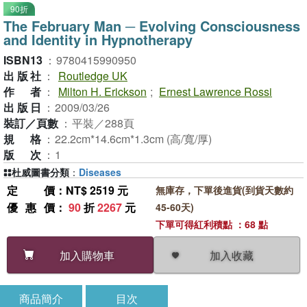
90折
The February Man ─ Evolving Consciousness
and Identity in Hypnotherapy
ISBN13
：
9780415990950
出版社
：
Routledge UK
作者
：
Milton H. Erickson
;
Ernest Lawrence Rossi
出版日
：
2009/03/26
裝訂／頁數
：
平裝／288頁
規格
：
22.2cm*14.6cm*1.3cm (高/寬/厚)
版次
：
1
杜威圖書分類
：
Diseases
定價
：NT$ 2519 元
無庫存，下單後進貨(到貨天數約
優惠價
：
90
折
2267
元
45-60天)
下單可得紅利積點 ：68 點
加入收藏
加入購物車
商品簡介
目次