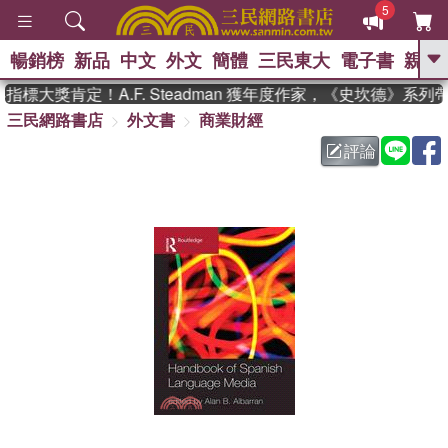
5
暢銷榜
新品
中文
外文
簡體
三民東大
電子書
親子
GO
標大獎肯定！A.F. Steadman 獲年度作家，《史坎德》系列
三民網路書店
外文書
商業財經
、
熱搜：
東野圭吾
高希均教授回憶錄
、
、
、
The Odyssey
父親節
花開錦
評論
、
、
、
繡
暑期推薦
方念華
台灣的
、
李登輝時代
數學女孩：黎曼猜想
、
、
偉大的迷走神經
如果歷史是一
、
群喵
臺灣漫遊錄