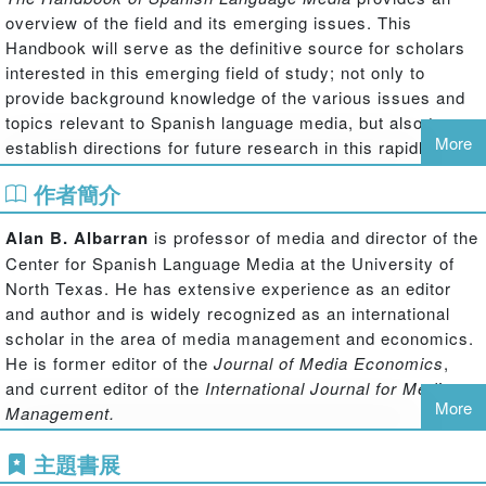
overview of the field and its emerging issues. This
Handbook will serve as the definitive source for scholars
interested in this emerging field of study; not only to
provide background knowledge of the various issues and
topics relevant to Spanish language media, but also to
More
establish directions for future research in this rapidly
growing area.
作者簡介
This volume draws on the expertise of authors and
collaborators across the globe. The book is an essential
Alan B. Albarran
is professor of media and director of the
reference work for graduate students, scholars, and media
Center for Spanish Language Media at the University of
practitioners interested in Spanish language media, and is
North Texas. He has extensive experience as an editor
certain to influence the course of future research in this
and author and is widely recognized as an international
growing and increasingly influential area.
scholar in the area of media management and economics.
He is former editor of the
Journal of Media Economics
,
and current editor of the
International Journal for Media
More
Management.
主題書展