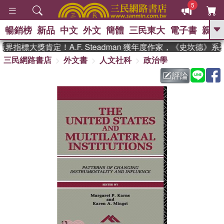
5
暢銷榜
新品
中文
外文
簡體
三民東大
電子書
親子
GO
界指標大獎肯定！A.F. Steadman 獲年度作家，《史坎德》
三民網路書店
外文書
人文社科
政治學
、
熱搜：
東野圭吾
高希均教授回憶錄
、
、
、
The Odyssey
父親節
如果歷
評論
、
、
史是一群喵
暑期推薦
國際布克
、
、
獎 臺灣漫遊錄
方念華
台灣的李
、
、
登輝時代
數學女孩：黎曼猜想
偉大的迷走神經