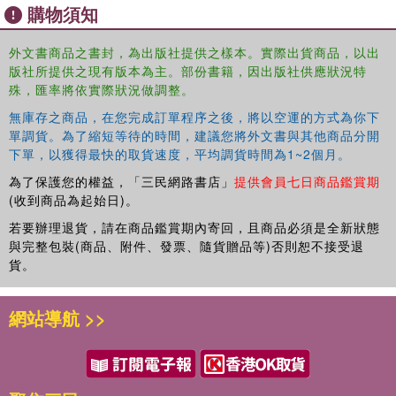
購物須知
外文書商品之書封，為出版社提供之樣本。實際出貨商品，以出
版社所提供之現有版本為主。部份書籍，因出版社供應狀況特
殊，匯率將依實際狀況做調整。
無庫存之商品，在您完成訂單程序之後，將以空運的方式為你下
單調貨。為了縮短等待的時間，建議您將外文書與其他商品分開
下單，以獲得最快的取貨速度，平均調貨時間為1~2個月。
為了保護您的權益，「三民網路書店」
提供會員七日商品鑑賞期
(收到商品為起始日)。
若要辦理退貨，請在商品鑑賞期內寄回，且商品必須是全新狀態
與完整包裝(商品、附件、發票、隨貨贈品等)否則恕不接受退
貨。
網站導航 >>