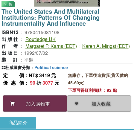
90折
The United States And Multilateral
Institutions: Patterns Of Changing
Instrumentality And Influence
ISBN13
：
9780415081108
出版社
：
Routledge UK
作者
：
Margaret P. Karns (EDT)
;
Karen A. Mingst (EDT)
出版日
：
1992/07/02
裝訂
：
平裝
杜威圖書分類
：
Political science
定價
：NT$ 3419 元
無庫存，下單後進貨(到貨天數約
優惠價
：
90
折
3077
元
45-60天)
下單可得紅利積點 ：92 點
加入收藏
加入購物車
商品簡介