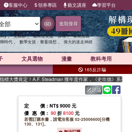
客服中心
領券專區
藝文講座
學習平台
進階搜尋
GO
、
、
、
sey
父親節
如果歷史是一群喵
暑期推薦
、
、
輝時代
數學女孩：黎曼猜想
偉大的迷走神經
子
文具選物
漫畫
教科考用
165反詐騙
肯定！A.F. Steadman 獲年度作家，《史坎德》系列帶你
評論
定價
：NT$ 9000 元
優惠價
：
90
折
8100
元
若需訂購本書，請電洽客服 02-25006600[分機
130、131]。
無法訂購