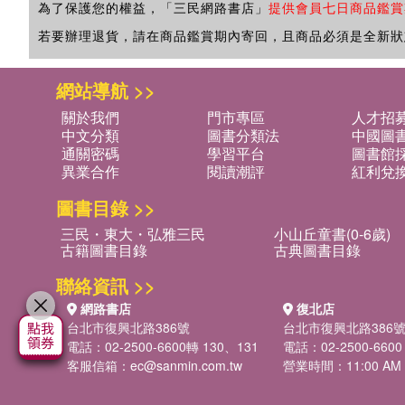
為了保護您的權益，「三民網路書店」
提供會員七日商品鑑賞
若要辦理退貨，請在商品鑑賞期內寄回，且商品必須是全新狀
網站導航 >>
關於我們
門市專區
人才招
中文分類
圖書分類法
中國圖
通關密碼
學習平台
圖書館採
異業合作
閱讀潮評
紅利兌
圖書目錄 >>
三民・東大・弘雅三民
小山丘童書(0-6歲)
古籍圖書目錄
古典圖書目錄
聯絡資訊 >>
網路書店
復北店
台北市復興北路386號
台北市復興北路386
電話：02-2500-6600轉 130、131
電話：02-2500-6600
客服信箱：
ec@sanmin.com.tw
營業時間：11:00 AM -