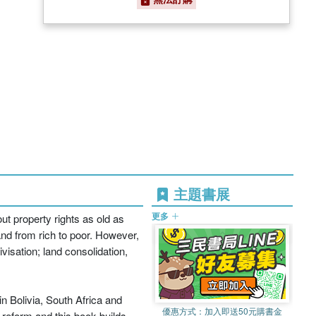
主題書展
更多
out property rights as old as
and from rich to poor. However,
ivisation; land consolidation,
in Bolivia, South Africa and
優惠方式：
加入即送50元購書金
 reform and this book builds