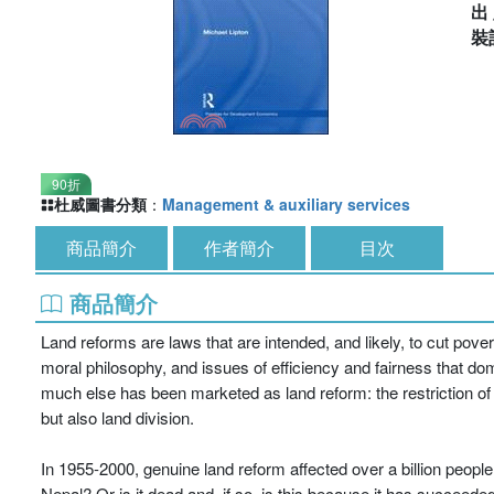
出
裝
90折
杜威圖書分類
：
Management & auxiliary services
商品簡介
作者簡介
目次
商品簡介
Land reforms are laws that are intended, and likely, to cut pover
moral philosophy, and issues of efficiency and fairness that dom
much else has been marketed as land reform: the restriction of ten
but also land division.
In 1955-2000, genuine land reform affected over a billion people
Nepal? Or is it dead and, if so, is this because it has succeed