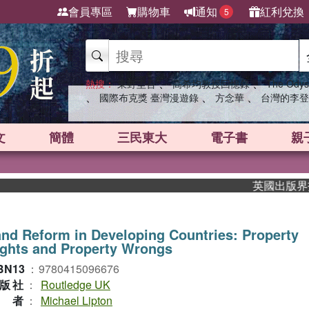
會員專區
購物車
通知
紅利兌換
5
、
、
熱搜：
東野圭吾
高希均教授回憶錄
The Odys
、
、
、
國際布克獎 臺灣漫遊錄
方念華
台灣的李登
文
簡體
三民東大
電子書
親
英國出版界指標大獎
nd Reform in Developing Countries: Property
ghts and Property Wrongs
BN13
：
9780415096676
版社
：
Routledge UK
作者
：
Michael Lipton