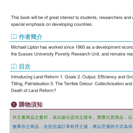
This book will be of great interest to students, researchers and
special emphasis on developing countries.
作者簡介
Michael Lipton has worked since 1960 as a development economi
the Sussex University Poverty Research Unit, and remains res
目次
Introducing Land Reform 1. Goals 2. Output, Efficiency and G
Titling, Patrialisation 5. The Terrible Detour: Collectivisation
Death of Land Reform?
購物須知
外文書商品之書封，為出版社提供之樣本。實際出貨商品，以
無庫存之商品，在您完成訂單程序之後，將以空運的方式為你