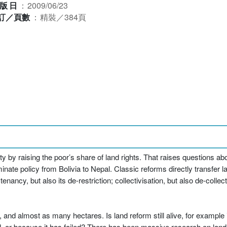
版日
：
2009/06/23
訂／頁數
：
精裝／384頁
ty by raising the poor’s share of land rights. That raises questions ab
inate policy from Bolivia to Nepal. Classic reforms directly transfer l
ancy, but also its de-restriction; collectivisation, but also de-collect
, and almost as many hectares. Is land reform still alive, for example 
ed, or because it has failed? There has been massive research on land