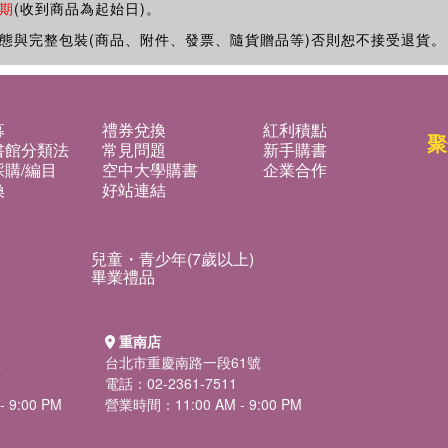
期
(收到商品為起始日)。
態與完整包裝(商品、附件、發票、隨貨贈品等)否則恕不接受退貨。
募
禮券兌換
紅利積點
聚
書館分類法
常見問題
新手購書
購/編目
空中大學購書
企業合作
換
好站連結
兒童・青少年(7歲以上)
畢業禮品
重南店
號
台北市重慶南路一段61號
電話：02-2361-7511
 9:00 PM
營業時間：11:00 AM - 9:00 PM