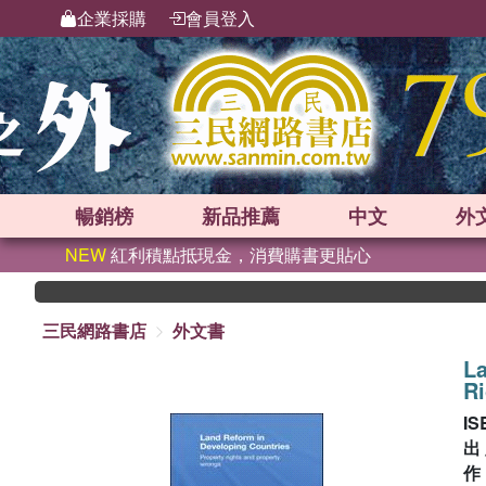
企業採購
會員登入
暢銷榜
新品
推薦
中文
外
NEW
紅利積點抵現金，消費購書更貼心
三民網路書店
外文書
La
Ri
IS
出