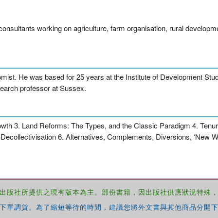
 consultants working on agriculture, farm organisation, rural developm
st. He was based for 25 years at the Institute of Development Studi
earch professor at Sussex.
rowth 3. Land Reforms: The Types, and the Classic Paradigm 4. Tenu
 and Decollectivisation 6. Alternatives, Complements, Diversions, ‘Ne
出版社所提供之現有版本為主。部份書籍，因出版社供應狀況特殊
下單調貨。為了縮短等待的時間，建議您將外文書與其他商品分開下