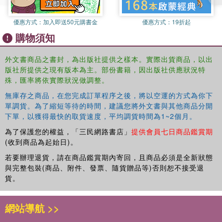
comprehensive commentaries introduce important scenes,
reprinted with extensive new footnotes to form the
優惠方式：
加入即送50元購書金
優惠方式：
19折起
essential guide to the play. Finally, Further Reading
suggests directions for additional study.
購物須知
Drawing on many years of teaching experience and crucial
research work on naturalist theatre, Christopher Innes
外文書商品之書封，為出版社提供之樣本。實際出貨商品，以出
offers the best available introduction to iHedda Gabler and
版社所提供之現有版本為主。部份書籍，因出版社供應狀況特
its cultural, literary and critical contexts.
殊，匯率將依實際狀況做調整。
無庫存之商品，在您完成訂單程序之後，將以空運的方式為你下
單調貨。為了縮短等待的時間，建議您將外文書與其他商品分開
下單，以獲得最快的取貨速度，平均調貨時間為1~2個月。
為了保護您的權益，「三民網路書店」
提供會員七日商品鑑賞期
(收到商品為起始日)。
若要辦理退貨，請在商品鑑賞期內寄回，且商品必須是全新狀態
與完整包裝(商品、附件、發票、隨貨贈品等)否則恕不接受退
貨。
網站導航 >>