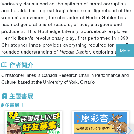
Variously denounced as the epitome of moral corruption
and heralded as a great tragic heroine or figurehead of the
women's movement, the character of Hedda Gabler has
haunted generations of readers, critics, playgoers and
producers. This Routledge Literary Sourcebook explores
Henrik Ibsen's revolutionary play, first performed in 1890.
Christopher Innes provides everything required for a well-
More
rounded understanding of
Hedda Gabler,
exploring the play
in carefully linked sections on Contexts, Interpretations,
作者簡介
Key Passages and Further Reading. In each section
reprinted source documents are balanced with
Christopher Innes is Canada Research Chair in Performance and
introductory commentaries, and cross-references from
Culture, based at the University of York, Ontario.
section to section enable readers to follow up the issues
that interest them most. The Contexts section will prove
主題書展
especially useful for its wealth of information on
更多書展
Norwegian nationalism, the women's movement and
naturalist theatre, while the Interpretations section traces
the interwoven histories of the performance and criticism
of the play. In the Key Passages section, clear and