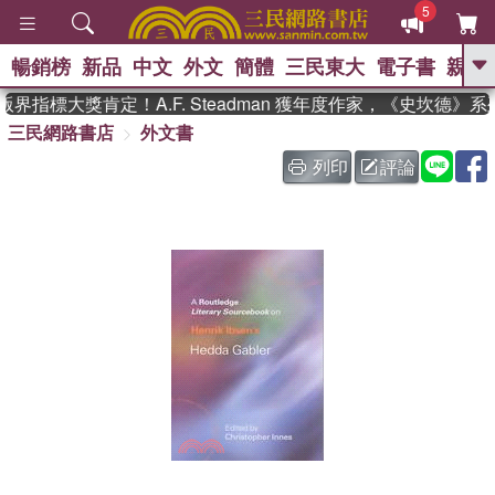
5
暢銷榜
新品
中文
外文
簡體
三民東大
電子書
親子
GO
界指標大獎肯定！A.F. Steadman 獲年度作家，《史坎德》
三民網路書店
外文書
、
、
熱搜：
東野圭吾
The Odyssey
、
、
父親節
如果歷史是一群喵
暑期
列印
評論
、
、
推薦
國際布克獎 臺灣漫遊錄
方
、
、
念華
台灣的李登輝時代
數學女
、
孩：黎曼猜想
偉大的迷走神經