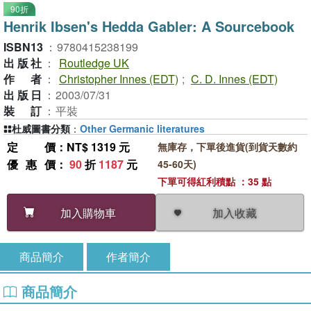
90折
Henrik Ibsen's Hedda Gabler: A Sourcebook
ISBN13
：
9780415238199
出版社
：
Routledge UK
作者
：
Christopher Innes (EDT)
;
C. D. Innes (EDT)
出版日
：
2003/07/31
裝訂
：
平裝
杜威圖書分類
：
Other Germanic literatures
定價
：NT$ 1319 元
無庫存，下單後進貨(到貨天數約
優惠價
：
90
折
1187
元
45-60天)
下單可得紅利積點 ：35 點
加入收藏
加入購物車
商品簡介
作者簡介
商品簡介