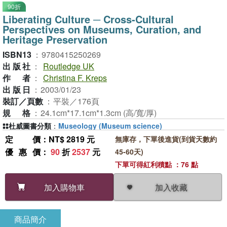
90折
Liberating Culture ─ Cross-Cultural
Perspectives on Museums, Curation, and
Heritage Preservation
ISBN13
：
9780415250269
出版社
：
Routledge UK
作者
：
Christina F. Kreps
出版日
：
2003/01/23
裝訂／頁數
：
平裝／176頁
規格
：
24.1cm*17.1cm*1.3cm (高/寬/厚)
杜威圖書分類
：
Museology (Museum science)
定價
：NT$ 2819 元
無庫存，下單後進貨(到貨天數約
優惠價
：
90
折
2537
元
45-60天)
下單可得紅利積點 ：76 點
加入收藏
加入購物車
商品簡介