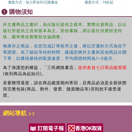
優惠方式：
加入即送50元購書金
優惠方式：
19折起
購物須知
外文書商品之書封，為出版社提供之樣本。實際出貨商品，以出
版社所提供之現有版本為主。部份書籍，因出版社供應狀況特
殊，匯率將依實際狀況做調整。
無庫存之商品，在您完成訂單程序之後，將以空運的方式為你下
單調貨。為了縮短等待的時間，建議您將外文書與其他商品分開
下單，以獲得最快的取貨速度，平均調貨時間為1~2個月。
為了保護您的權益，「三民網路書店」
提供會員七日商品鑑賞期
(收到商品為起始日)。
若要辦理退貨，請在商品鑑賞期內寄回，且商品必須是全新狀態
與完整包裝(商品、附件、發票、隨貨贈品等)否則恕不接受退
貨。
網站導航 >>