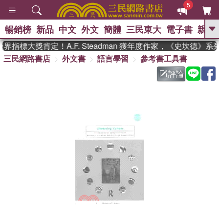
5
暢銷榜
新品
中文
外文
簡體
三民東大
電子書
親子
GO
指標大獎肯定！A.F. Steadman 獲年度作家，《史坎德》
三民網路書店
外文書
語言學習
參考書工具書
、
熱搜：
東野圭吾
高希均教授回憶錄
、
、
、
The Odyssey
父親節
如果歷
評論
、
、
史是一群喵
暑期推薦
國際布克
、
、
獎 臺灣漫遊錄
方念華
台灣的李
、
、
登輝時代
數學女孩：黎曼猜想
偉大的迷走神經