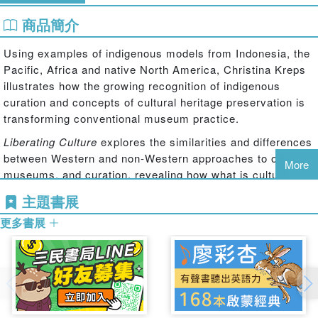
商品簡介
Using examples of indigenous models from Indonesia, the
Pacific, Africa and native North America, Christina Kreps
illustrates how the growing recognition of indigenous
curation and concepts of cultural heritage preservation is
transforming conventional museum practice.
Liberating Culture
explores the similarities and differences
between Western and non-Western approaches to objects,
More
museums, and curation, revealing how what is culturally
appropriate in one context may not be in another.
主題書展
For those studying museum culture across the world, this
更多書展
book is essential reading.