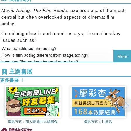
Movie Acting: The Film Reader
explores one of the most
central but often overlooked aspects of cinema: film
acting.
Combining classic and recent essays, it examines key
issues such as:
What constitutes film acting?
How is film acting different from stage acting?
More
How has film acting changed over time?
What signifies realism in film acting?
主題書展
How is acting different in different genres?
更多書展
What is the role of the character actor?
In addition to theoretical essays, contributors provide
detailed analyses of specific actors such as Lillian Gish,
Marlon Brando and Sidney Poitier. Styles of acting
discussed include silent film pantomime, 1930s comedic
acting, the Method and acting in avant-garde films.
優惠方式：
加入即送50元購書金
優惠方式：
19折起
Articles are grouped into thematic sections, each with an
購物須知
introduction by the editor.