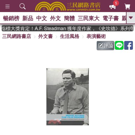
5
暢銷榜
新品
中文
外文
簡體
三民東大
電子書
親子
GO
標大獎肯定！A.F. Steadman 獲年度作家，《史坎德》系列
三民網路書店
外文書
生活風格
表演藝術
、
熱搜：
東野圭吾
高希均教授回憶錄
、
、
、
The Odyssey
父親節
如果歷
評論
、
、
史是一群喵
暑期推薦
國際布克
、
、
獎 臺灣漫遊錄
方念華
台灣的李
、
、
登輝時代
數學女孩：黎曼猜想
偉大的迷走神經