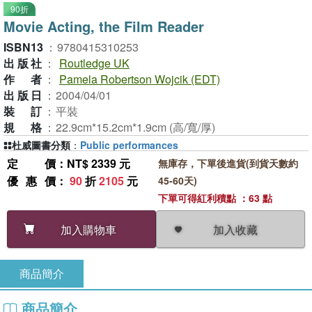
90折
Movie Acting, the Film Reader
ISBN13
：
9780415310253
出版社
：
Routledge UK
作者
：
Pamela Robertson Wojcik (EDT)
出版日
：
2004/04/01
裝訂
：
平裝
規格
：
22.9cm*15.2cm*1.9cm (高/寬/厚)
杜威圖書分類
：
Public performances
定價
：NT$ 2339 元
無庫存，下單後進貨(到貨天數約
優惠價
：
90
折
2105
元
45-60天)
下單可得紅利積點 ：63 點
加入收藏
加入購物車
商品簡介
商品簡介