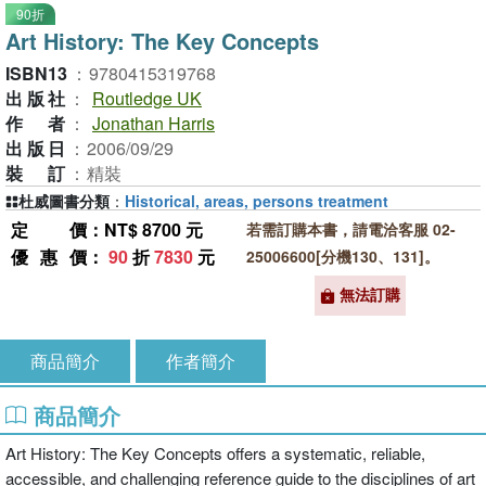
90折
Art History: The Key Concepts
ISBN13
：
9780415319768
出版社
：
Routledge UK
作者
：
Jonathan Harris
出版日
：
2006/09/29
裝訂
：
精裝
杜威圖書分類
：
Historical, areas, persons treatment
定價
：NT$ 8700 元
若需訂購本書，請電洽客服 02-
優惠價
：
90
折
7830
元
25006600[分機130、131]。
無法訂購
商品簡介
作者簡介
商品簡介
Art History: The Key Concepts offers a systematic, reliable,
accessible, and challenging reference guide to the disciplines of art