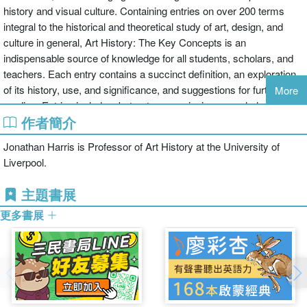
history and visual culture. Containing entries on over 200 terms
integral to the historical and theoretical study of art, design, and
culture in general, Art History: The Key Concepts is an
indispensable source of knowledge for all students, scholars, and
teachers. Each entry contains a succinct definition, an exploration
of its history, use, and significance, and suggestions for further
More
reading. Entries include: abstract expressionism; epoch; hybridity;
作者簡介
semiology; and zeitgeist.
Through extended cross-referencing, Art History: The Key
Jonathan Harris is Professor of Art History at the University of
Concepts builds a radical intellectual synthesis for understanding
Liverpool.
and teaching art, art history, and visual culture.
主題書展
更多書展