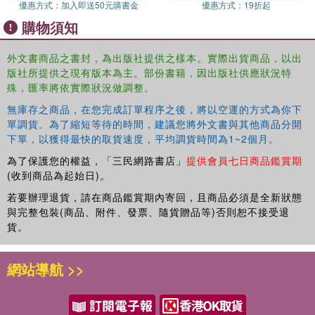
優惠方式：
加入即送50元購書金
優惠方式：
19折起
購物須知
外文書商品之書封，為出版社提供之樣本。實際出貨商品，以出
版社所提供之現有版本為主。部份書籍，因出版社供應狀況特
殊，匯率將依實際狀況做調整。
無庫存之商品，在您完成訂單程序之後，將以空運的方式為你下
單調貨。為了縮短等待的時間，建議您將外文書與其他商品分開
下單，以獲得最快的取貨速度，平均調貨時間為1~2個月。
為了保護您的權益，「三民網路書店」
提供會員七日商品鑑賞期
(收到商品為起始日)。
若要辦理退貨，請在商品鑑賞期內寄回，且商品必須是全新狀態
與完整包裝(商品、附件、發票、隨貨贈品等)否則恕不接受退
貨。
網站導航 >>