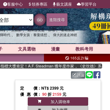
客服中心
領券專區
藝文講座
學習平台
進階搜尋
GO
、
、
、
sey
父親節
如果歷史是一群喵
暑期推薦
、
、
輝時代
數學女孩：黎曼猜想
偉大的迷走神經
子
文具選物
漫畫
教科考用
165反詐騙
獎肯定！A.F. Steadman 獲年度作家，《史坎德》系列帶你
評論
定價
：NT$ 2399 元
優惠價
：
90
折
2159
元
加入購物車
加入收藏