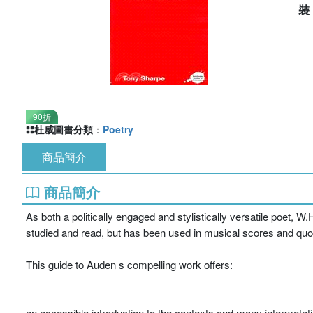
90折
杜威圖書分類
：
Poetry
商品簡介
商品簡介
As both a politically engaged and stylistically versatile poet, W.
studied and read, but has been used in musical scores and quo
This guide to Auden s compelling work offers:
an accessible introduction to the contexts and many interpretati