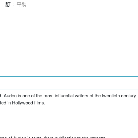
裝訂
：
平裝
H. Auden is one of the most influential writers of the twentieth century
ted in Hollywood films.
ons of Auden 's texts, from publication to the present