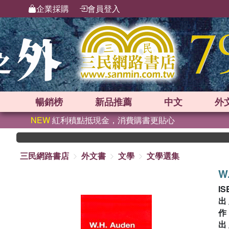
企業採購
會員登入
暢銷榜
新品
推薦
中文
外
NEW
紅利積點抵現金，消費購書更貼心
三民網路書店
外文書
文學
文學選集
W
IS
出
出