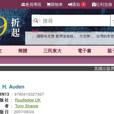
會員專區
購物車
通知
紅利兌換
5
、
、
熱搜：
東野圭吾
高希均教授回憶錄
The Odys
、
、
、
國際布克獎 臺灣漫遊錄
方念華
台灣的李登
文
簡體
三民東大
電子書
親
英國出版界指標大
. H. Auden
BN13
：
9780415327367
版社
：
Routledge UK
作者
：
Tony Sharpe
版日
：
2007/08/24