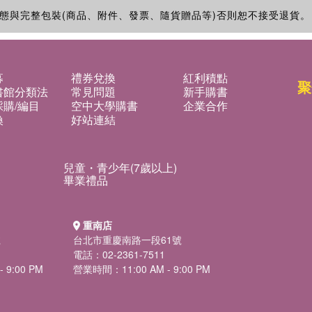
態與完整包裝(商品、附件、發票、隨貨贈品等)否則恕不接受退貨。
募
禮券兌換
紅利積點
聚
書館分類法
常見問題
新手購書
購/編目
空中大學購書
企業合作
換
好站連結
兒童・青少年(7歲以上)
畢業禮品
重南店
號
台北市重慶南路一段61號
電話：02-2361-7511
 9:00 PM
營業時間：11:00 AM - 9:00 PM