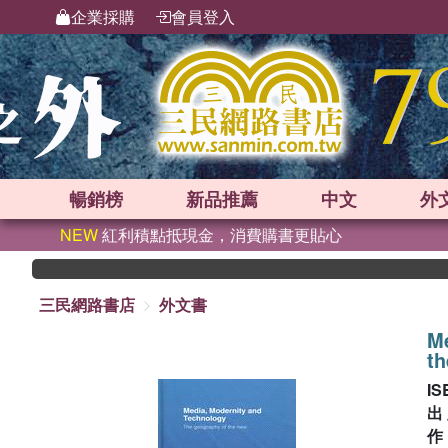
企業採購
會員登入
暢銷榜
新品
推薦
中文
外
NEW
紅利積點抵現金，消費購書更貼心
三民網路書店
外文書
Me
t
IS
出