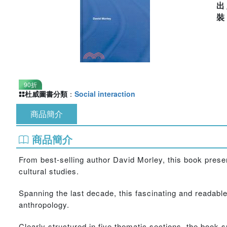
出
90折
杜威圖書分類
：
Social interaction
商品簡介
商品簡介
From best-selling author David Morley, this book prese
cultural studies.
Spanning the last decade, this fascinating and readable
anthropology.
Clearly structured in five thematic sections, the book s