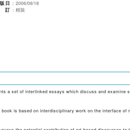
版日
：
2006/09/18
裝訂
：
精裝
nts a set of interlinked essays which discuss and examine s
 book is based on interdisciplinary work on the interface of 
urveys the potential contribution of art-based discourses to t