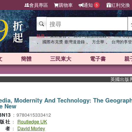
會員專區
購物車
通知
紅利兌換
5
、
、
熱搜：
東野圭吾
高希均教授回憶錄
The Odys
、
、
、
國際布克獎 臺灣漫遊錄
方念華
台灣的李登
文
簡體
三民東大
電子書
親
英國出版界指標大
dia, Modernity And Technology: The Geograph
he New
BN13
：
9780415333412
版社
：
Routledge UK
作者
：
David Morley