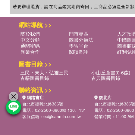
若要辦理退貨，請在商品鑑賞期內寄回，且商品必須是全新狀
網站導航 >>
關於我們
門市專區
人才招
中文分類
圖書分類法
中國圖
通關密碼
學習平台
圖書館採
異業合作
閱讀潮評
紅利兌
圖書目錄 >>
三民・東大・弘雅三民
小山丘童書(0-6歲)
古籍圖書目錄
古典圖書目錄
聯絡資訊 >>
網路書店
復北店
台北市復興北路386號
台北市復興北路386
電話：02-2500-6600轉 130、131
電話：02-2500-6600
客服信箱：
ec@sanmin.com.tw
營業時間：11:00 AM -