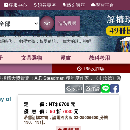
客服中心
領券專區
藝文講座
學習平台
進階搜尋
GO
、
、
、
sey
父親節
如果歷史是一群喵
暑期推薦
、
、
輝時代
數學女孩：黎曼猜想
偉大的迷走神經
子
文具選物
漫畫
教科考用
165反詐騙
獎肯定！A.F. Steadman 獲年度作家，《史坎德》系列帶你
列印
評論
y of
定價
：NT$ 8700 元
優惠價
：
90
折
7830
元
若需訂購本書，請電洽客服 02-25006600[分機
130、131]。
無法訂購