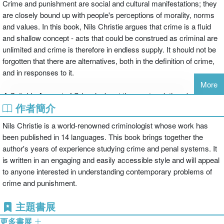
Crime and punishment are social and cultural manifestations; they
are closely bound up with people's perceptions of morality, norms
and values. In this book, Nils Christie argues that crime is a fluid
and shallow concept - acts that could be construed as criminal are
unlimited and crime is therefore in endless supply. It should not be
forgotten that there are alternatives, both in the definition of crime,
and in responses to it.
More
A Suitable Amount of Crime
looks at the great variations between
作者簡介
countries over what are considered 'unwanted acts', how many are
constructed as criminal and how many are punished. It explains the
Nils Christie is a world-renowned criminologist whose work has
differences between eastern and western Europe, between the
been published in 14 languages. This book brings together the
USA and the rest of the world. The author laments the size of
author's years of experience studying crime and penal systems. It
prison populations in countries with large penal sectors, and asks
is written in an engaging and easily accessible style and will appeal
whether the international community has a moral obligation to
to anyone interested in understanding contemporary problems of
'shame' states that are punitive in the extreme.
crime and punishment.
The book is written in an engaging and easily accessible style that
主題書展
will appeal to anyone interested in understanding contemporary
更多書展
problems of crime and punishment.