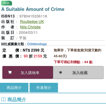
90折
A Suitable Amount of Crime
ISBN13
：
9780415336116
出版社
：
Routledge UK
作者
：
Nils Christie
出版日
：
2004/03/11
裝訂
：
平裝
杜威圖書分類
：
Criminology
定價
：NT$ 2399 元
無庫存，下單後進貨(到貨天數約
優惠價
：
90
折
2159
元
45-60天)
下單可得紅利積點 ：64 點
加入收藏
加入購物車
商品簡介
作者簡介
商品簡介