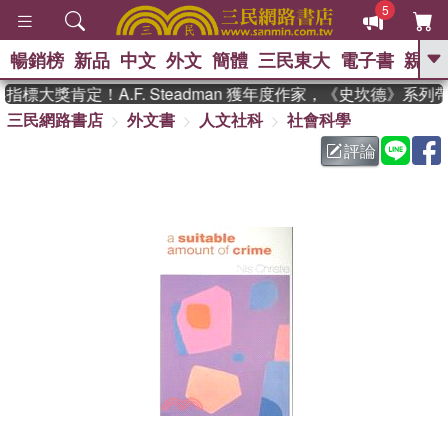
5
暢銷榜
新品
中文
外文
簡體
三民東大
電子書
親子
GO
標大獎肯定！A.F. Steadman 獲年度作家，《史坎德》系列
三民網路書店
外文書
人文社科
社會科學
、
熱搜：
東野圭吾
高希均教授回憶錄
、
、
、
The Odyssey
父親節
如果歷
評論
、
、
史是一群喵
暑期推薦
國際布克
、
、
獎 臺灣漫遊錄
方念華
台灣的李
、
、
登輝時代
數學女孩：黎曼猜想
偉大的迷走神經