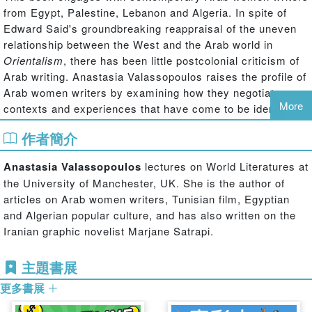
from Egypt, Palestine, Lebanon and Algeria. In spite of
Edward Said's groundbreaking reappraisal of the uneven
relationship between the West and the Arab world in
Orientalism
, there has been little postcolonial criticism of
Arab writing. Anastasia Valassopoulos raises the profile of
Arab women writers by examining how they negotiate
More
contexts and experiences that have come to be identified
with postcoloniality such as the preoccupation with
作者簡介
Western feminism, political conflict and war, the social
effects of non-conformity and female empowerment, and
Anastasia Valassopoulos
lectures on World Literatures at
the negotiation of influential cultural discourses such as
the University of Manchester, UK. She is the author of
orientalism.
articles on Arab women writers, Tunisian film, Egyptian
and Algerian popular culture, and has also written on the
Contemporary Arab Women Writers
revitalizes theoretical
Iranian graphic novelist Marjane Satrapi.
concepts associated with feminism, gender studies and
cultural studies, and explores how art history, popular
主題書展
culture, translation studies, psychoanalysis and news
media all offer productive ways to associate with Arab
更多書展
women's writing that work beyond a limiting socio-