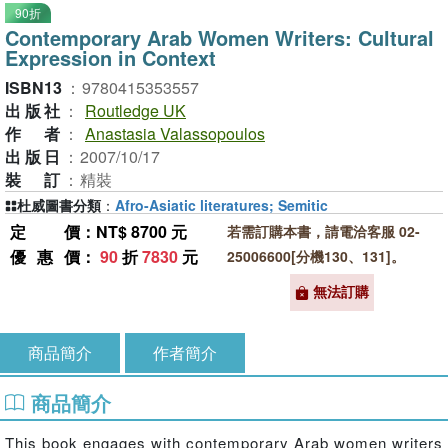
90折
Contemporary Arab Women Writers: Cultural
Expression in Context
ISBN13
：
9780415353557
出版社
：
Routledge UK
作者
：
Anastasia Valassopoulos
出版日
：
2007/10/17
裝訂
：
精裝
杜威圖書分類
：
Afro-Asiatic literatures; Semitic
定價
：NT$ 8700 元
若需訂購本書，請電洽客服 02-
優惠價
：
90
折
7830
元
25006600[分機130、131]。
無法訂購
商品簡介
作者簡介
商品簡介
This book engages with contemporary Arab women writers