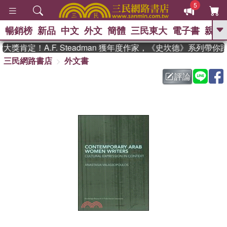
5
暢銷榜
新品
中文
外文
簡體
三民東大
電子書
親子
GO
獎肯定！A.F. Steadman 獲年度作家，《史坎德》系列帶你
三民網路書店
外文書
、
熱搜：
東野圭吾
高希均教授回憶錄
、
、
、
The Odyssey
父親節
如果歷
評論
、
、
史是一群喵
暑期推薦
國際布克
、
、
獎 臺灣漫遊錄
方念華
台灣的李
、
、
登輝時代
數學女孩：黎曼猜想
偉大的迷走神經